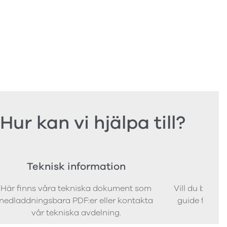
Hur kan vi hjälpa till?
Teknisk information
Bes
Här finns våra tekniska dokument som
Vill du bestäl
nedladdningsbara PDF:er eller kontakta
guide för att 
vår tekniska avdelning.