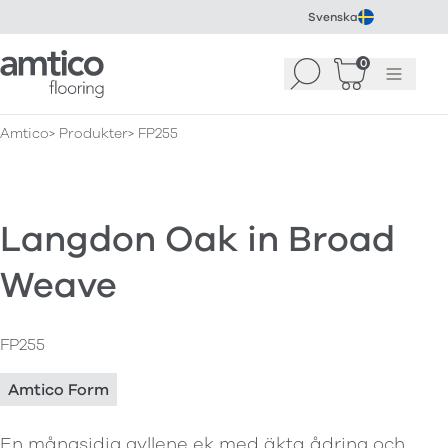
Svenska
Amtico Flooring
0
Sök
Korg
(
0
)
Meny
Amtico
Produkter
FP255
Langdon Oak in Broad
Weave
FP255
Amtico Form
En mångsidig gyllene ek med äkta ådring och