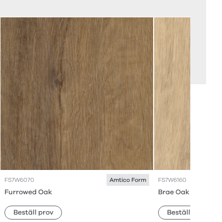
FS7W6070
FS7W6160
Amtico Form
Furrowed Oak
Brae Oak
Beställ prov
Beställ prov