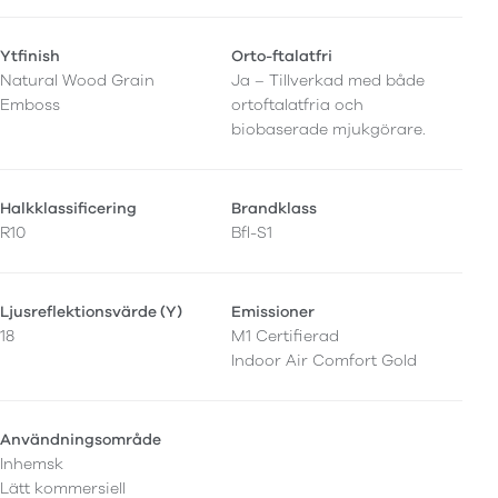
Ytfinish
Orto-ftalatfri
Natural Wood Grain
Ja – Tillverkad med både
Emboss
ortoftalatfria och
biobaserade mjukgörare.
Halkklassificering
Brandklass
R10
Bfl-S1
Ljusreflektionsvärde (Y)
Emissioner
18
M1 Certifierad
Indoor Air Comfort Gold
Användningsområde
Inhemsk
Lätt kommersiell