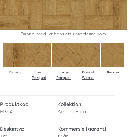
Denna produkt finns att specificera som:
Planks
Small
Large
Basket
Chevron
Parquet
Parquet
Weave
Produktkod
Kollektion
FP255
Amtico Form
Designtyp
Kommersiell garanti
Trä
12 år