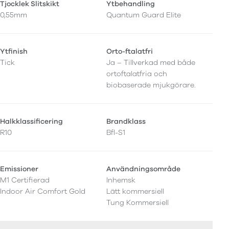
Tjocklek Slitskikt
Ytbehandling
0,55mm
Quantum Guard Elite
Ytfinish
Orto-ftalatfri
Tick
Ja – Tillverkad med både
ortoftalatfria och
biobaserade mjukgörare.
Halkklassificering
Brandklass
R10
Bfl-S1
Emissioner
Användningsområde
M1 Certifierad
Inhemsk
Indoor Air Comfort Gold
Lätt kommersiell
Tung Kommersiell