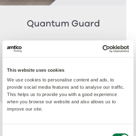
Quantum Guard
The crowning feature of our Multiple Performance
System is our Quantum Guard urethane layer.
Amtico’s Quantum Guard is the most durable
urethane on the market. The low-gloss finish also
This website uses cookies
enhances the realism of our natural-looking
products whilst making them easier to clean and
We use cookies to personalise content and ads, to
eliminating the need for polish.
provide social media features and to analyse our traffic.
This helps us to provide you with a good experience
when you browse our website and also allows us to
improve our site.
Ackrediteringar
Consent