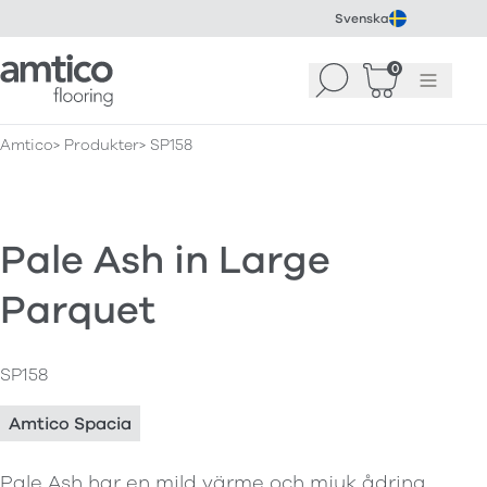
Svenska
Amtico Flooring
0
Sök
Korg
(
0
)
Meny
Amtico
Produkter
SP158
Pale Ash in Large
Parquet
SP158
Amtico Spacia
Pale Ash har en mild värme och mjuk ådring