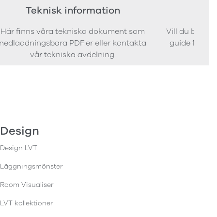
Teknisk information
Bes
Här finns våra tekniska dokument som
Vill du bestäl
nedladdningsbara PDF:er eller kontakta
guide för att 
vår tekniska avdelning.
Design
Design LVT
Läggningsmönster
Room Visualiser
LVT kollektioner