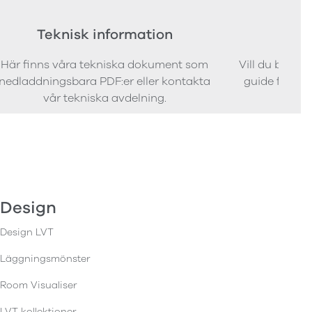
Teknisk information
Bes
Här finns våra tekniska dokument som
Vill du bestäl
nedladdningsbara PDF:er eller kontakta
guide för att 
vår tekniska avdelning.
Design
Design LVT
Läggningsmönster
Room Visualiser
LVT kollektioner