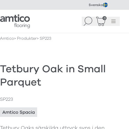
Svenska
Amtico Flooring
0
Sök
Korg
(
0
)
Meny
Amtico
Produkter
SP223
Tetbury Oak in Small
Parquet
SP223
Amtico Spacia
Tetbury Oaks särskilda uttryck syns i den