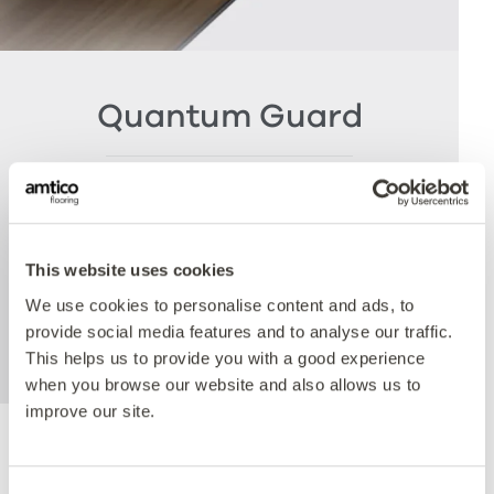
Quantum Guard
The crowning feature of our Multiple Performance
System is our Quantum Guard urethane layer.
Amtico’s Quantum Guard is the most durable
urethane on the market. The low-gloss finish also
This website uses cookies
enhances the realism of our natural-looking
We use cookies to personalise content and ads, to
products whilst making them easier to clean and
provide social media features and to analyse our traffic.
eliminating the need for polish.
This helps us to provide you with a good experience
when you browse our website and also allows us to
improve our site.
Ackrediteringar