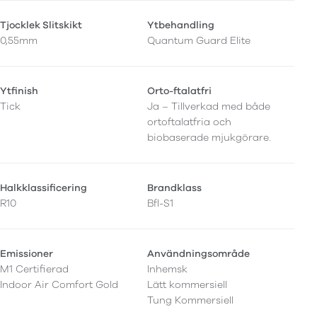
Tjocklek Slitskikt
Ytbehandling
0,55mm
Quantum Guard Elite
Ytfinish
Orto-ftalatfri
Tick
Ja – Tillverkad med både
ortoftalatfria och
biobaserade mjukgörare.
Halkklassificering
Brandklass
R10
Bfl-S1
Emissioner
Användningsområde
M1 Certifierad
Inhemsk
Indoor Air Comfort Gold
Lätt kommersiell
Tung Kommersiell