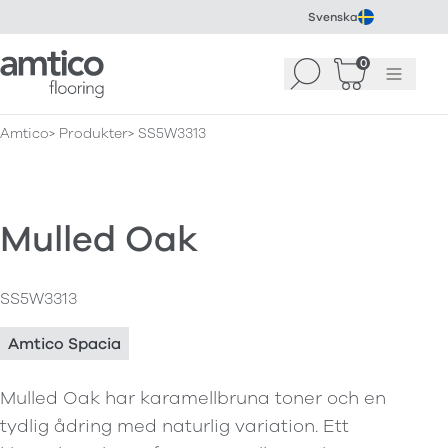
Svenska
Amtico Flooring
0
Sök
Korg
(
0
)
Meny
Amtico
Produkter
SS5W3313
Mulled Oak
SS5W3313
Amtico Spacia
Mulled Oak har karamellbruna toner och en
tydlig ådring med naturlig variation. Ett