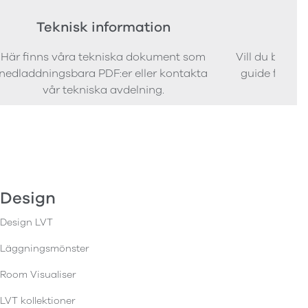
Teknisk information
Bes
Här finns våra tekniska dokument som
Vill du bestäl
nedladdningsbara PDF:er eller kontakta
guide för att 
vår tekniska avdelning.
Design
Design LVT
Läggningsmönster
Room Visualiser
LVT kollektioner