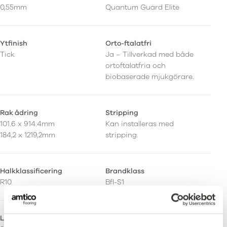
0,55mm
Quantum Guard Elite
Ytfinish
Orto-ftalatfri
Tick
Ja – Tillverkad med både
ortoftalatfria och
biobaserade mjukgörare.
Rak ådring
Stripping
101.6 x 914.4mm
Kan installeras med
184,2 x 1219,2mm
stripping.
Halkklassificering
Brandklass
R10
Bfl-S1
Ljusreflektionsvärde (Y)
Emissioner