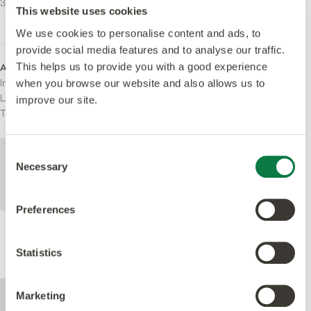
31
M1 Certifierad
This website uses cookies
Indoor Air Comfort Gold
We use cookies to personalise content and ads, to
provide social media features and to analyse our traffic.
This helps us to provide you with a good experience
Användningsområde
Inhemsk
when you browse our website and also allows us to
Lätt kommersiell
improve our site.
Tung Kommersiell
Consent
För mer teknisk information om denna
Necessary
Selection
produkt, se specifikationsdokumentet som
kan laddas ned nedan.
Preferences
Produktprestanda
Statistics
Marketing