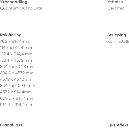
Ytbehandling
Ytfinish
Quantum Guard Elite
Ceramic
Rak ådring
Stripping
76,2 x 914,4 mm
Kan instal
114.3 x 914.4 mm
152,4 x 914,4 mm
152.4 x 457.2 mm
304.8 x 304.8 mm
304.8 x 457.2 mm
457.2 x 457.2 mm
304.8 x 609.6 mm
457,2 x 914,4mm
609.6 x 914.4 mm
914,4 x 914,4 mm
Brandklass
Ljusreflek