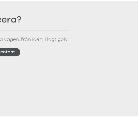
icera?
 vägen, från idé till lagt golv.
sentant