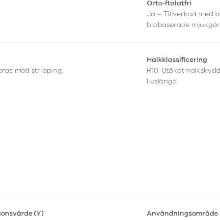
Orto-ftalatfri
Ja – Tillverkad med b
biobaserade mjukgör
Halkklassificering
leras med stripping.
R10. Utökat halkskyd
livslängd.
tionsvärde (Y)
Användningsområde