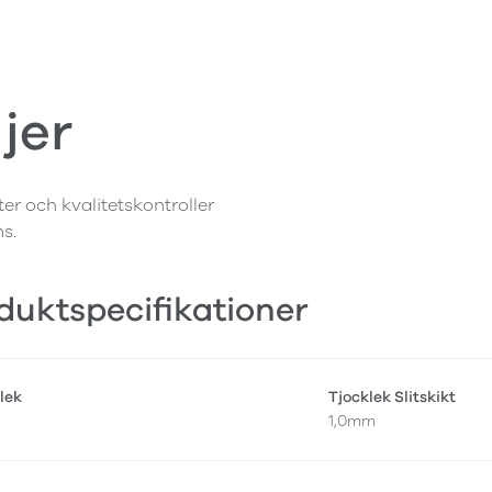
jer
ter och kvalitetskontroller
ns.
duktspecifikationer
lek
Tjocklek Slitskikt
1,0mm