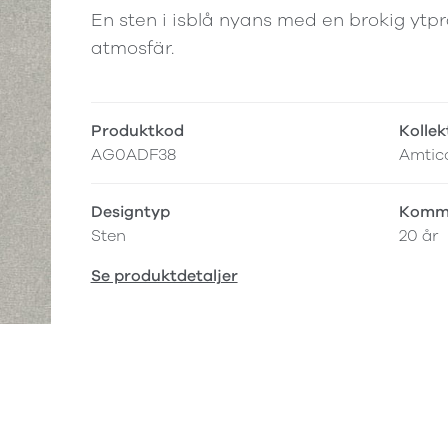
En sten i isblå nyans med en brokig ytp
atmosfär.
Produktkod
Kollek
AG0ADF38
Amtico
Designtyp
Komme
Sten
20 år
Se produktdetaljer