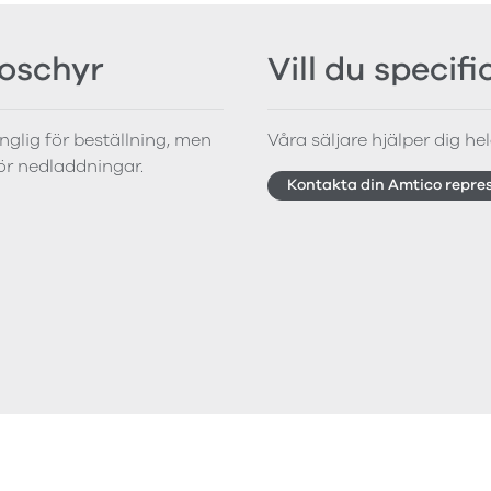
roschyr
Vill du specif
änglig för beställning, men
Våra säljare hjälper dig hela
för nedladdningar.
Kontakta din Amtico repre