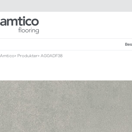
Amtico Flooring
Bes
Amtico
Produkter
AG0ADF38