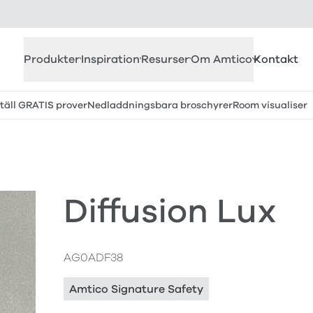
Produkter
Inspiration
Resurser
Om Amtico
Kontakt
täll GRATIS prover
Nedladdningsbara broschyrer
Room visualiser
Diffusion Lux
AG0ADF38
Amtico Signature Safety