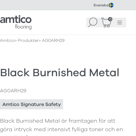
Svenska
Amtico Flooring
0
Sök
Korg
(
0
)
Meny
Amtico
Produkter
AG0ARH29
Black Burnished Metal
AG0ARH29
Amtico Signature Safety
Black Burnished Metal är framtagen för att
göra intryck med intensivt fylliga toner och en