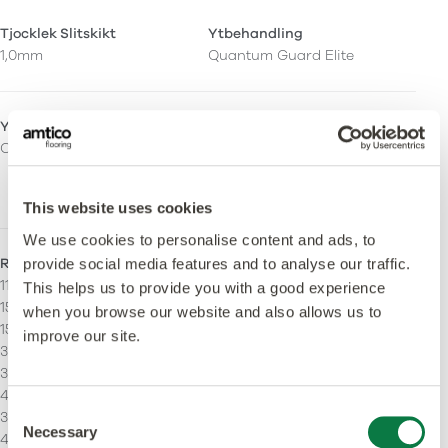
Tjocklek Slitskikt
Ytbehandling
1,0mm
Quantum Guard Elite
Ytfinish
Orto-ftalatfri
Ceramic
Ja – Tillverkad med både
ortoftalatfria och
biobaserade mjukgörare.
This website uses cookies
We use cookies to personalise content and ads, to
Rak ådring
Stripping
provide social media features and to analyse our traffic.
114.3 x 914.4 mm
Kan installeras med
This helps us to provide you with a good experience
152,4 x 914,4 mm
stripping.
when you browse our website and also allows us to
152.4 x 457.2 mm
improve our site.
304.8 x 304.8 mm
304.8 x 457.2 mm
457.2 x 457.2 mm
Consent
304.8 x 609.6 mm
Necessary
Selection
457,2 x 914,4mm