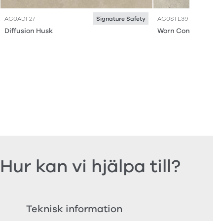
AG0ADF27
AG0STL39
Signature Safety
Diffusion Husk
Worn Concrete
Hur kan vi hjälpa till?
Teknisk information
Bes