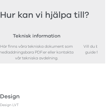
Hur kan vi hjälpa till?
Teknisk information
Bes
Här finns våra tekniska dokument som
Vill du bestäl
nedladdningsbara PDF:er eller kontakta
guide för att 
vår tekniska avdelning.
Design
Design LVT