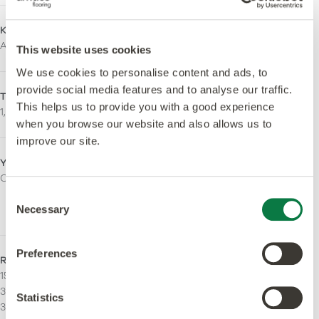
Kollektion
Total Tjocklek
Amtico Signature Safety
2,5mm
This website uses cookies
We use cookies to personalise content and ads, to
provide social media features and to analyse our traffic.
Tjocklek Slitskikt
Ytbehandling
This helps us to provide you with a good experience
1,0mm
Quantum Guard Elite
when you browse our website and also allows us to
improve our site.
Ytfinish
Orto-ftalatfri
Ceramic
Ja – Tillverkad med både
ortoftalatfria och
Consent
biobaserade mjukgörare.
Necessary
Selection
Preferences
Rak ådring
Cross Grain
152.4 x 457.2 mm
304,8 x 457,2 mm
304.8 x 304.8 mm
457,2 x 914,4 mm
Statistics
304.8 x 457.2 mm
76,2 x 914,4 mm