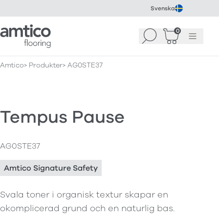
Svenska
Amtico Flooring
0
Sök
Korg
(
0
)
Meny
Amtico
Produkter
AG0STE37
Tempus Pause
AG0STE37
Amtico Signature Safety
Svala toner i organisk textur skapar en
okomplicerad grund och en naturlig bas.