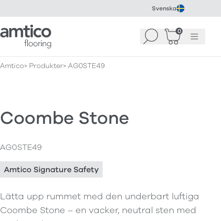
Svenska
Amtico Flooring
0
Sök
Korg
(
0
)
Meny
Amtico
Produkter
AG0STE49
Coombe Stone
AG0STE49
Amtico Signature Safety
Lätta upp rummet med den underbart luftiga
Coombe Stone – en vacker, neutral sten med