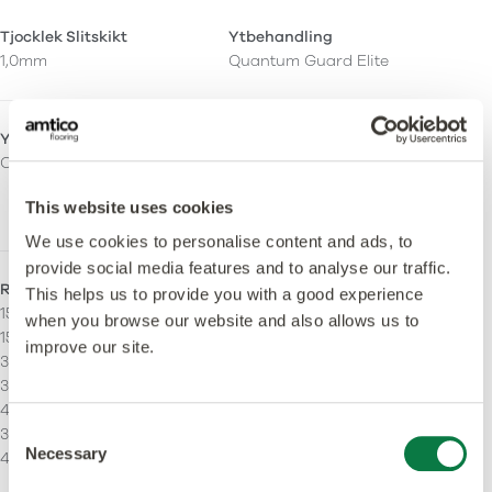
Tjocklek Slitskikt
Ytbehandling
1,0mm
Quantum Guard Elite
Ytfinish
Orto-ftalatfri
Ceramic
Ja – Tillverkad med både
ortoftalatfria och
This website uses cookies
biobaserade mjukgörare.
We use cookies to personalise content and ads, to
provide social media features and to analyse our traffic.
Rak ådring
Stripping
This helps us to provide you with a good experience
152.4 x 457.2 mm
Kan installeras med
when you browse our website and also allows us to
152,4 x 914,4 mm
stripping.
improve our site.
304.8 x 304.8 mm
304.8 x 457.2 mm
457.2 x 457.2 mm
Consent
304.8 x 609.6 mm
Necessary
Selection
457,2 x 914,4mm