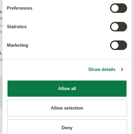
Preferences
Halkklassificering
Brandklass
R10. Utökat halkskydd
Bfl-S1
under hela produktens
Statistics
livslängd.
Marketing
Ljusreflektionsvärde (Y)
Användningsområde
45
Lätt kommersiell
Tung Kommersiell
Show details
För mer teknisk information om denna
Allow all
produkt, se specifikationsdokumentet som
kan laddas ned nedan.
Allow selection
Deny