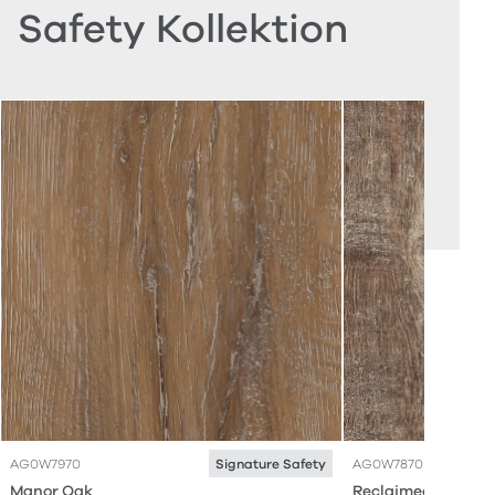
Safety Kollektion
AG0W7970
AG0W7870
Signature Safety
Manor Oak
Reclaimed Oak