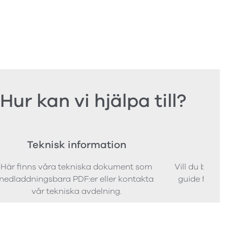
Hur kan vi hjälpa till?
Teknisk information
Bes
Här finns våra tekniska dokument som
Vill du bestäl
nedladdningsbara PDF:er eller kontakta
guide för att 
vår tekniska avdelning.