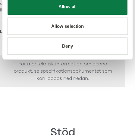
under hela produktens
Allow all
livslängd.
Allow selection
Ljusreflektionsvärde (Y)
Användningsområde
19
Lätt kommersiell
Tung Kommersiell
Deny
För mer teknisk information om denna
produkt, se specifikationsdokumentet som
kan laddas ned nedan.
Stöd