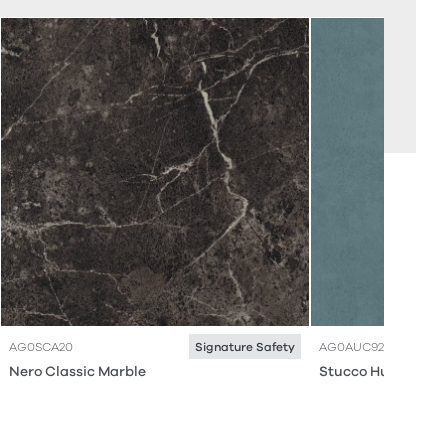
AG0SCA20
AG0AUC92
Signature Safety
Nero Classic Marble
Stucco Huckleberr