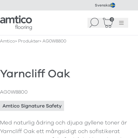
Svenska
Amtico Flooring
0
Sök
Korg
(
0
)
Meny
Amtico
Produkter
AG0W8800
Yarncliff Oak
AG0W8800
Amtico Signature Safety
Med naturlig ådring och djupa gyllene toner är
Yarncliff Oak ett mångsidigt och sofistikerat