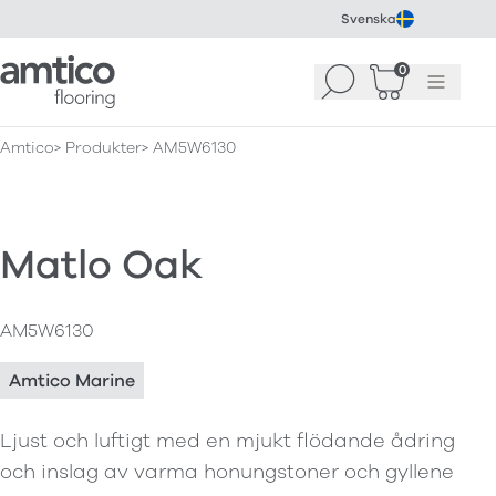
Svenska
Amtico Flooring
0
Sök
Korg
(
0
)
Meny
Amtico
Produkter
AM5W6130
Matlo Oak
AM5W6130
Amtico Marine
Ljust och luftigt med en mjukt flödande ådring
och inslag av varma honungstoner och gyllene