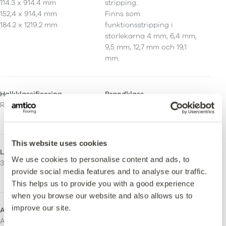
114.3 x 914.4 mm
stripping.
152,4 x 914,4 mm
Finns som
184.2 x 1219.2 mm
funktionsstripping i
storlekarna 4 mm, 6,4 mm,
9,5 mm, 12,7 mm och 19,1
mm.
Halkklassificering
Brandklass
R10
IMO MSC FTP Code 2010
(Parts 2 &5)
This website uses cookies
Ljusreflektionsvärde (Y)
Emissioner
We use cookies to personalise content and ads, to
30
M1 Certifierad
provide social media features and to analyse our traffic.
Indoor Air Comfort Gold
This helps us to provide you with a good experience
when you browse our website and also allows us to
improve our site.
Användningsområde
Approved by Lloyds Register Verification to the Marine