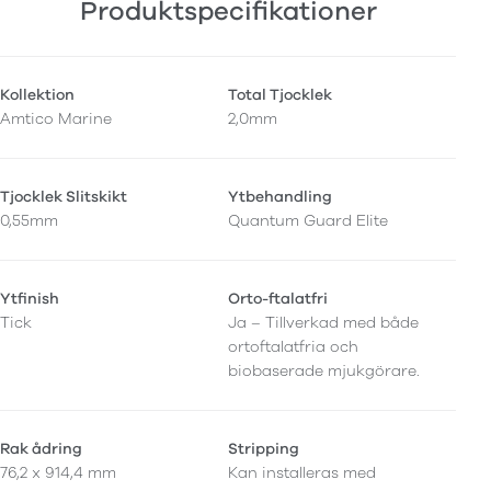
Produktspecifikationer
Kollektion
Total Tjocklek
Amtico Marine
2,0mm
Tjocklek Slitskikt
Ytbehandling
0,55mm
Quantum Guard Elite
Ytfinish
Orto-ftalatfri
Tick
Ja – Tillverkad med både
ortoftalatfria och
biobaserade mjukgörare.
Rak ådring
Stripping
76,2 x 914,4 mm
Kan installeras med