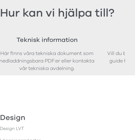
Hur kan vi hjälpa till?
Teknisk information
Bes
Här finns våra tekniska dokument som
Vill du bestäl
nedladdningsbara PDF:er eller kontakta
guide för att 
vår tekniska avdelning.
Design
Design LVT