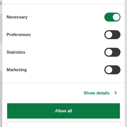
Equipment Directive and IMO SOLAS.
Consent
Necessary
Selection
För mer teknisk information om denna
produkt, se specifikationsdokumentet som
kan laddas ned nedan.
Preferences
Statistics
Produktprestanda
Marketing
Show details
Allow all