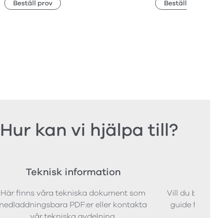
Beställ prov
Beställ prov
Hur kan vi hjälpa till?
Teknisk information
Bes
Här finns våra tekniska dokument som
Vill du bestäl
nedladdningsbara PDF:er eller kontakta
guide för att 
vår tekniska avdelning.