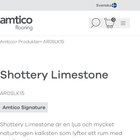
Svenska
Amtico Flooring
0
Sök
Korg
(
0
)
Meny
Amtico
Produkter
AR0SLK15
Shottery Limestone
AR0SLK15
Amtico Signature
Shottery Limestone är en ljus och mycket
naturtrogen kalksten som lyfter ett rum med