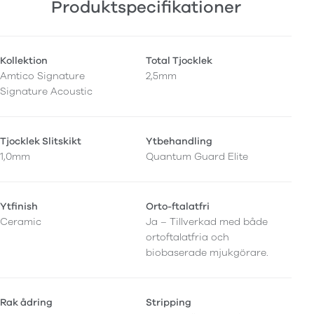
Produktspecifikationer
Kollektion
Total Tjocklek
Amtico Signature
2,5mm
Signature Acoustic
Tjocklek Slitskikt
Ytbehandling
1,0mm
Quantum Guard Elite
Ytfinish
Orto-ftalatfri
Ceramic
Ja – Tillverkad med både
ortoftalatfria och
biobaserade mjukgörare.
Rak ådring
Stripping