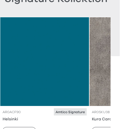
AR0ACF90
AR0SKU38
Amtico Signature
Helsinki
Kura Caraway