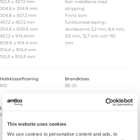
152.4 x 457.2 mm
Kan installeras med
304.8 x 304.8 mm
stripping.
304.8 x 457.2 mm
Finns som
457.2 x 457.2 mm
funktionsstripping i
304.8 x 609.6 mm
storlekarna 3,2 mm, 6,4 mm,
457,2 x 914,4mm
9,5 mm, 12,7 mm och 19,1
609.6 x 914.4 mm
mm.
914,4 x 914,4 mm
152,4 x 914,4 mm
Halkklassificering
Brandklass
R10
Bfl-S1
Ljusreflektionsvärde (Y)
Emissioner
55
M1 Certifierad
Indoor Air Comfort Gold
This website uses cookies
We use cookies to personalise content and ads, to