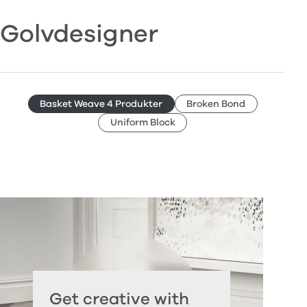
Golvdesigner
Basket Weave 4 Produkter
Broken Bond
Uniform Block
Get creative with