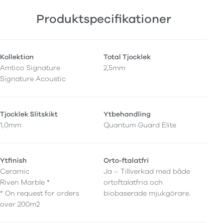
Produktspecifikationer
Kollektion
Total Tjocklek
Amtico Signature
2,5mm
Signature Acoustic
Tjocklek Slitskikt
Ytbehandling
1,0mm
Quantum Guard Elite
Ytfinish
Orto-ftalatfri
Ceramic
Ja – Tillverkad med både
Riven Marble *
ortoftalatfria och
* On request for orders
biobaserade mjukgörare.
over 200m2