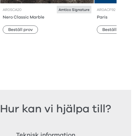
AR0SCA20
AR0ACF92
Amtico Signature
Nero Classic Marble
Paris
Beställ prov
Beställ prov
Hur kan vi hjälpa till?
Teknisk information
Bes