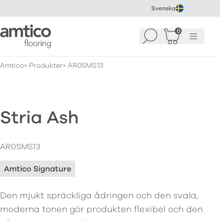
Svenska
Amtico Flooring
0
Sök
Korg
(
0
)
Meny
Amtico
Produkter
AR0SMS13
Stria Ash
AR0SMS13
Amtico Signature
Den mjukt spräckliga ådringen och den svala,
moderna tonen gör produkten flexibel och den