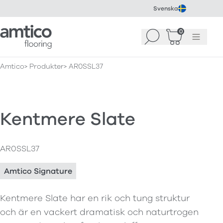
Svenska
Amtico Flooring
0
Sök
Korg
(
0
)
Meny
Amtico
Produkter
AR0SSL37
Kentmere Slate
AR0SSL37
Amtico Signature
Kentmere Slate har en rik och tung struktur
och är en vackert dramatisk och naturtrogen