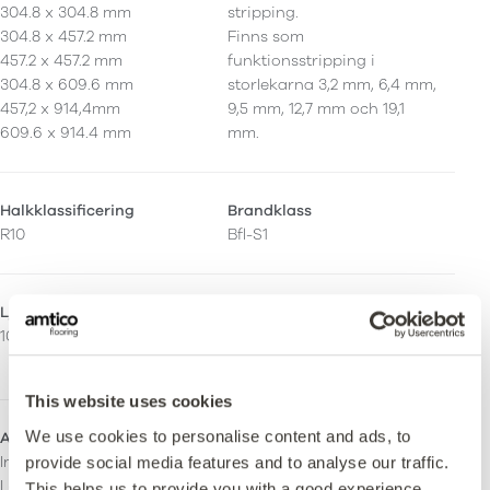
304.8 x 304.8 mm
stripping.
304.8 x 457.2 mm
Finns som
457.2 x 457.2 mm
funktionsstripping i
304.8 x 609.6 mm
storlekarna 3,2 mm, 6,4 mm,
457,2 x 914,4mm
9,5 mm, 12,7 mm och 19,1
609.6 x 914.4 mm
mm.
Halkklassificering
Brandklass
R10
Bfl-S1
Ljusreflektionsvärde (Y)
Emissioner
10
M1 Certifierad
Indoor Air Comfort Gold
This website uses cookies
We use cookies to personalise content and ads, to
Användningsområde
Inhemsk
provide social media features and to analyse our traffic.
Lätt kommersiell
This helps us to provide you with a good experience