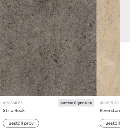
AR0SMS33
AR0SRS40
Amtico Signature
Stria Rock
Riverstone Tundra
Beställ prov
Beställ prov