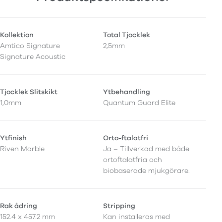
Kollektion
Total Tjocklek
Amtico Signature
2,5mm
Signature Acoustic
Tjocklek Slitskikt
Ytbehandling
1,0mm
Quantum Guard Elite
Ytfinish
Orto-ftalatfri
Riven Marble
Ja – Tillverkad med både
ortoftalatfria och
biobaserade mjukgörare.
Rak ådring
Stripping
152.4 x 457.2 mm
Kan installeras med