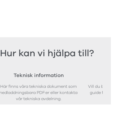
Hur kan vi hjälpa till?
Teknisk information
Bes
Här finns våra tekniska dokument som
Vill du bestäl
nedladdningsbara PDF:er eller kontakta
guide för att 
vår tekniska avdelning.