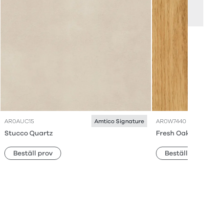
AR0AUC15
AR0W7440
Amtico Signature
Stucco Quartz
Fresh Oak
Beställ prov
Beställ prov