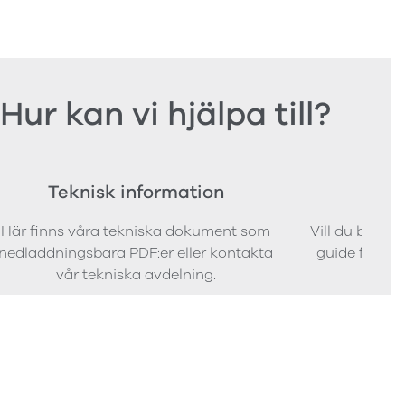
Hur kan vi hjälpa till?
Teknisk information
Bes
Här finns våra tekniska dokument som
Vill du bestäl
nedladdningsbara PDF:er eller kontakta
guide för att 
vår tekniska avdelning.