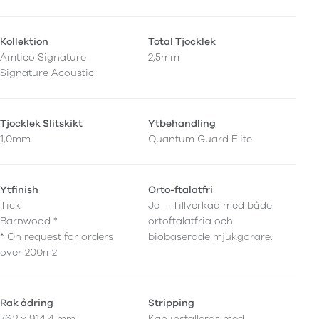
Kollektion
Total Tjocklek
Amtico Signature
2,5mm
Signature Acoustic
Tjocklek Slitskikt
Ytbehandling
1,0mm
Quantum Guard Elite
Ytfinish
Orto-ftalatfri
Tick
Ja – Tillverkad med både
Barnwood *
ortoftalatfria och
* On request for orders
biobaserade mjukgörare.
over 200m2
Rak ådring
Stripping
76,2 x 914,4 mm
Kan installeras med