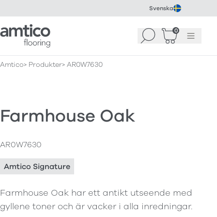
Svenska
Amtico Flooring
0
Sök
Korg
(
0
)
Meny
Amtico
Produkter
AR0W7630
Farmhouse Oak
AR0W7630
Amtico Signature
Farmhouse Oak har ett antikt utseende med
gyllene toner och är vacker i alla inredningar.