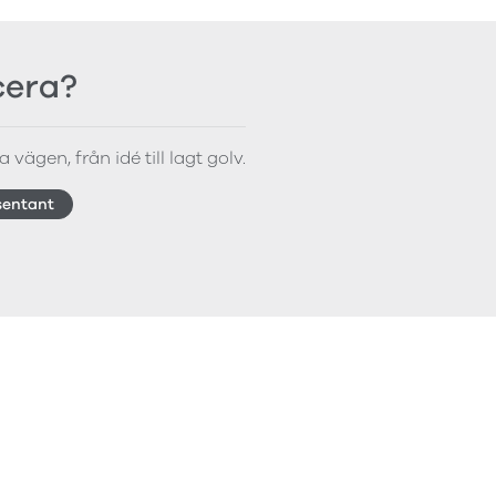
icera?
 vägen, från idé till lagt golv.
sentant