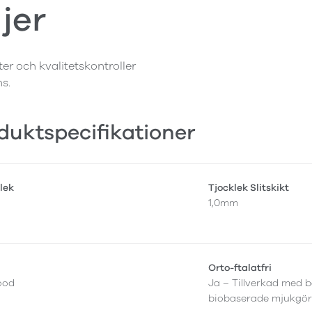
jer
ter och kvalitetskontroller
ns.
duktspecifikationer
lek
Tjocklek Slitskikt
1,0mm
Orto-ftalatfri
ood
Ja – Tillverkad med b
biobaserade mjukgör