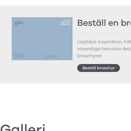
Beställ en b
Upptäck inspiration, hi
väsentliga tekniska detal
broschyrer.
Beställ broschyr
Galleri