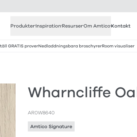
Produkter
Inspiration
Resurser
Om Amtico
Kontakt
täll GRATIS prover
Nedladdningsbara broschyrer
Room visualiser
Wharncliffe Oa
AR0W8640
Amtico Signature