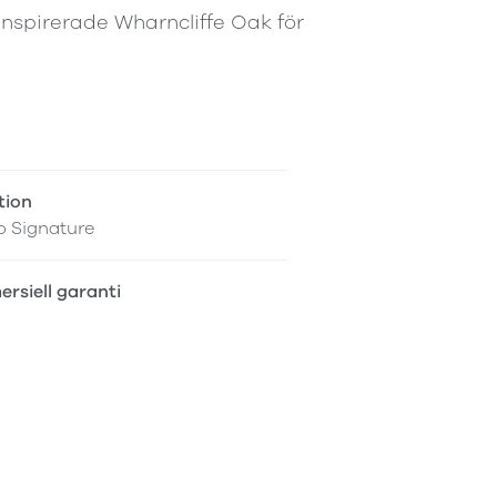
nspirerade Wharncliffe Oak för
tion
o Signature
rsiell garanti