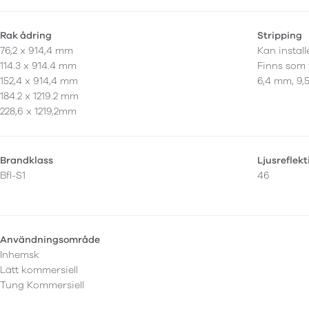
Rak ådring
Stripping
76,2 x 914,4 mm
Kan instal
114.3 x 914.4 mm
Finns som 
152,4 x 914,4 mm
6,4 mm, 9,
184.2 x 1219.2 mm
228,6 x 1219,2mm
Brandklass
Ljusreflek
Bfl-S1
46
Användningsområde
Inhemsk
Lätt kommersiell
Tung Kommersiell