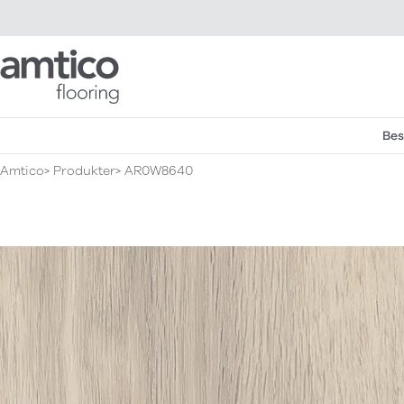
Amtico Flooring
Bes
Amtico
Produkter
AR0W8640