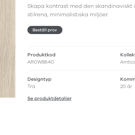
Skapa kontrast med den skandinaviskt i
stilrena, minimalistiska miljöer.
Beställ prov
Produktkod
Kollek
AR0W8640
Amtic
Designtyp
Komme
Trä
20 år
Se produktdetaljer