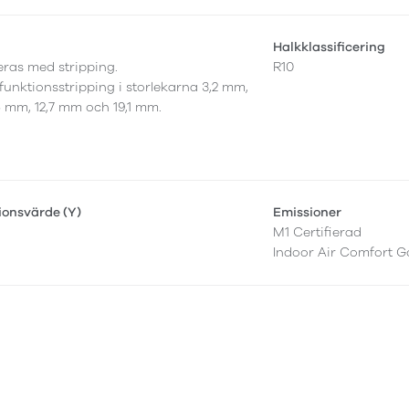
Halkklassificering
leras med stripping.
R10
funktionsstripping i storlekarna 3,2 mm,
5 mm, 12,7 mm och 19,1 mm.
tionsvärde (Y)
Emissioner
M1 Certifierad
Indoor Air Comfort G