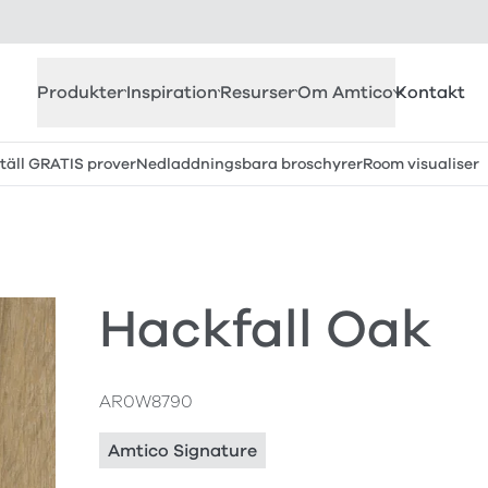
Produkter
Inspiration
Resurser
Om Amtico
Kontakt
täll GRATIS prover
Nedladdningsbara broschyrer
Room visualiser
Hackfall Oak
AR0W8790
Amtico Signature