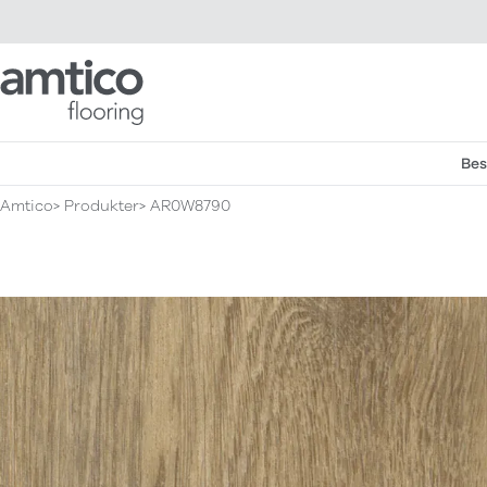
Amtico Flooring
Bes
Amtico
Produkter
AR0W8790