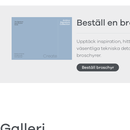
Beställ en b
Upptäck inspiration, hi
väsentliga tekniska detal
broschyrer.
Beställ broschyr
Galleri