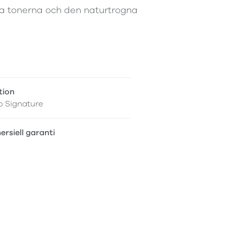
iga tonerna och den naturtrogna
tion
o Signature
rsiell garanti