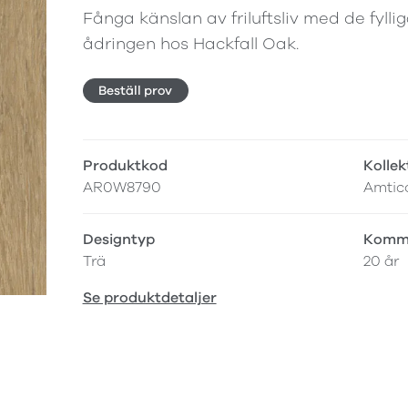
Fånga känslan av friluftsliv med de fyll
ådringen hos Hackfall Oak.
Beställ prov
Produktkod
Kollek
AR0W8790
Amtic
Designtyp
Komme
Trä
20 år
Se produktdetaljer