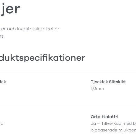
jer
ter och kvalitetskontroller
ns.
duktspecifikationer
lek
Tjocklek Slitskikt
1,0mm
Orto-ftalatfri
od
Ja – Tillverkad med b
biobaserade mjukgör