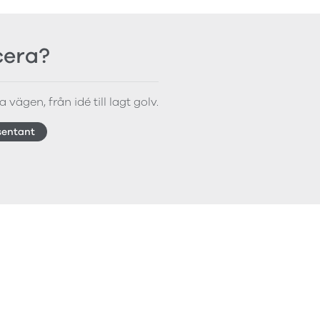
icera?
 vägen, från idé till lagt golv.
sentant