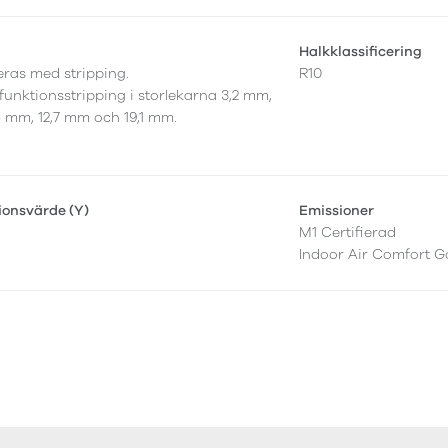
Halkklassificering
leras med stripping.
R10
funktionsstripping i storlekarna 3,2 mm,
5 mm, 12,7 mm och 19,1 mm.
tionsvärde (Y)
Emissioner
M1 Certifierad
Indoor Air Comfort G