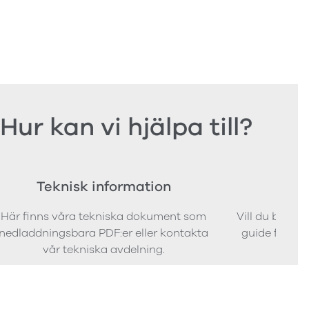
Hur kan vi hjälpa till?
Teknisk information
Bes
Här finns våra tekniska dokument som
Vill du bestäl
nedladdningsbara PDF:er eller kontakta
guide för att 
vår tekniska avdelning.