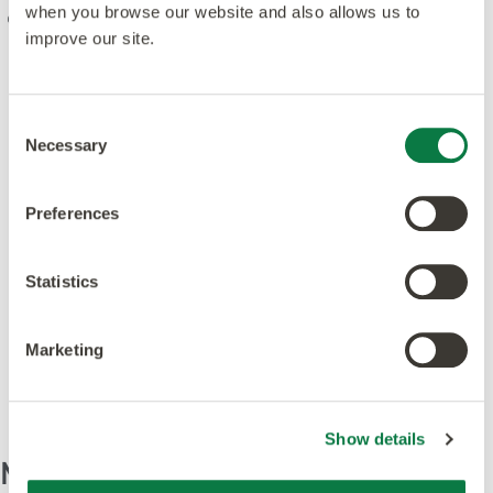
when you browse our website and also allows us to
Genom vår värdegrund kombinerar vi kreativitet och
improve our site.
innovation med högsta kvalitet i design, tillverkning,
produkter och service. Vi är uppfyller ledande
standarder och är dedikerade till att öka
Consent
miljömedvetenheten i branschen.
Necessary
Selection
Preferences
Statistics
Utvalda proddukter till
denna design
Marketing
Show details
Mönster