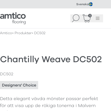
Svenska
Amtico Flooring
0
Sök
Korg
(
0
)
Meny
Amtico
Produkter
DC502
Chantilly Weave DC502
DC502
Designers' Choice
Detta elegant vävda mönster passar perfekt
för att visa upp de rökiga tonerna i Malvern