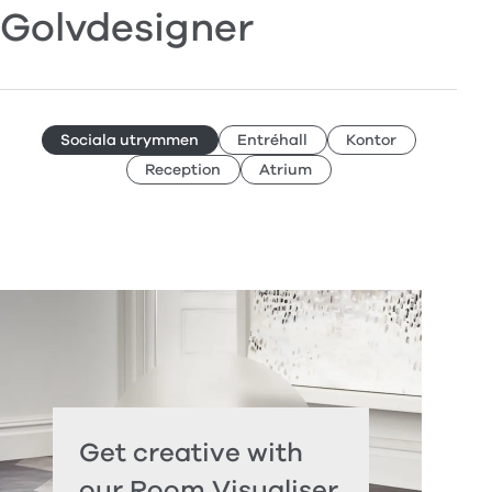
Golvdesigner
Sociala utrymmen
Entréhall
Kontor
Reception
Atrium
Get creative with
our Room Visualiser