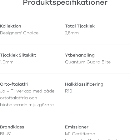
Produktspecifikationer
Kollektion
Total Tjocklek
Designers' Choice
2,5mm
Tjocklek Slitskikt
Ytbehandling
1,0mm
Quantum Guard Elite
Orto-ftalatfri
Halkklassificering
Ja – Tillverkad med både
R10
ortoftalatfria och
biobaserade mjukgörare.
Brandklass
Emissioner
Bfl-S1
M1 Certifierad