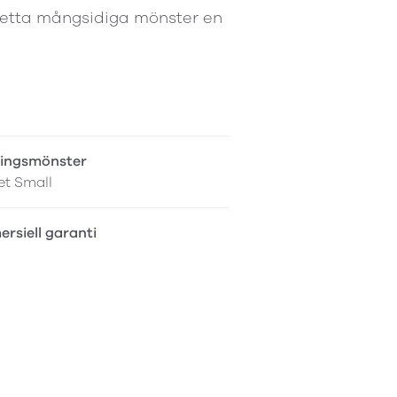
detta mångsidiga mönster en
ingsmönster
et Small
rsiell garanti