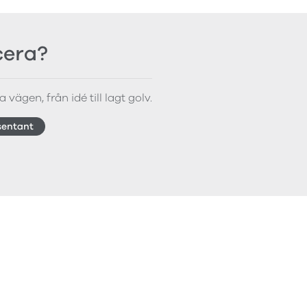
icera?
 vägen, från idé till lagt golv.
sentant