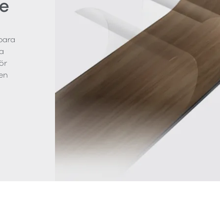
e
bara
a
ör
en