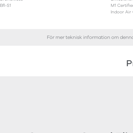
Bfl-S1
M1 Certifi
Indoor Air
För mer teknisk information om denn
P