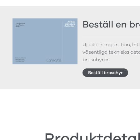
Beställ en b
Upptäck inspiration, hi
väsentliga tekniska detal
broschyrer.
Beställ broschyr
Produktdetal