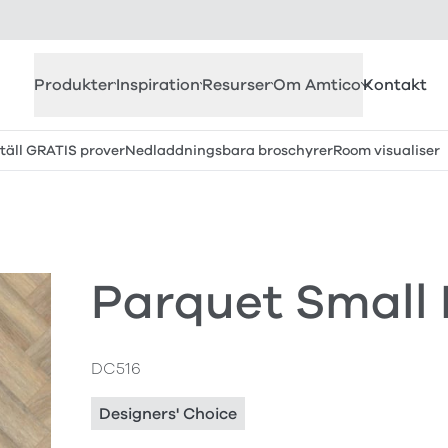
Produkter
Inspiration
Resurser
Om Amtico
Kontakt
täll GRATIS prover
Nedladdningsbara broschyrer
Room visualiser
Parquet Small
DC516
Designers' Choice