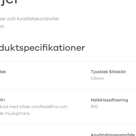
ter och kvalitetskontroller
ns.
duktspecifikationer
lek
Tjocklek Slitskikt
1,0mm
fri
Halkklassificering
erkad med både ortoftalatfria och
R10
de mjukgörare.
r
Användningsområde