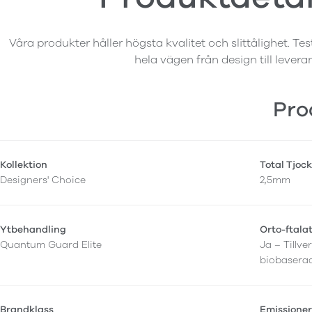
Våra produkter håller högsta kvalitet och slittålighet. Tes
hela vägen från design till levera
Pro
Kollektion
Total Tjock
Designers' Choice
2,5mm
Ytbehandling
Orto-ftalat
Quantum Guard Elite
Ja – Tillv
biobasera
Brandklass
Emissione