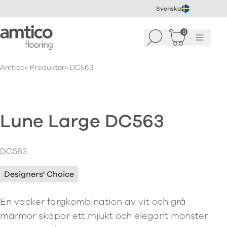
Svenska
Amtico Flooring
0
Sök
Korg
(
0
)
Meny
Amtico
Produkter
DC563
Lune Large DC563
DC563
Designers' Choice
En vacker färgkombination av vit och grå
marmor skapar ett mjukt och elegant mönster