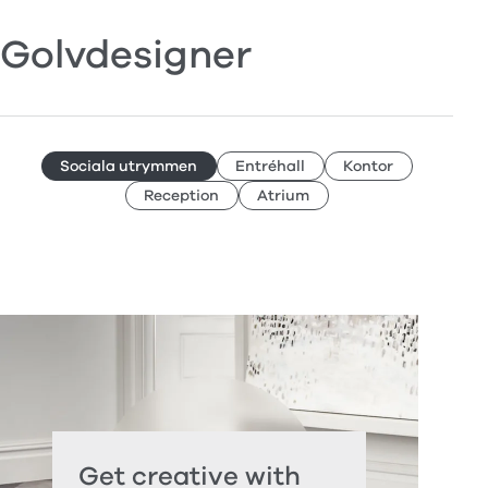
Golvdesigner
Sociala utrymmen
Entréhall
Kontor
Reception
Atrium
Get creative with