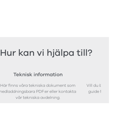
Hur kan vi hjälpa till?
Teknisk information
Bes
Här finns våra tekniska dokument som
Vill du bestäl
nedladdningsbara PDF:er eller kontakta
guide för att 
vår tekniska avdelning.