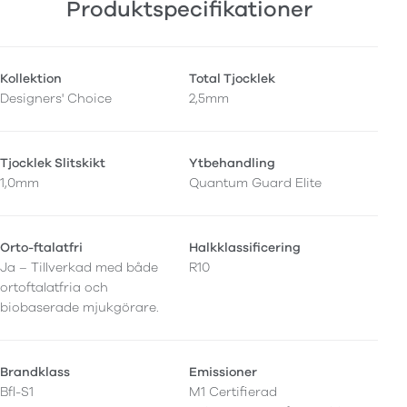
Produktspecifikationer
Kollektion
Total Tjocklek
Designers' Choice
2,5mm
Tjocklek Slitskikt
Ytbehandling
1,0mm
Quantum Guard Elite
Orto-ftalatfri
Halkklassificering
Ja – Tillverkad med både
R10
ortoftalatfria och
biobaserade mjukgörare.
Brandklass
Emissioner
Bfl-S1
M1 Certifierad