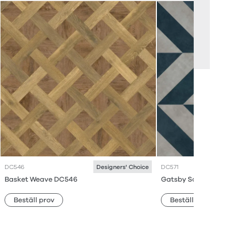
DC546
DC571
Designers' Choice
Basket Weave DC546
Gatsby Square La
Beställ prov
Beställ prov