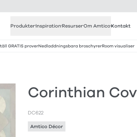
Produkter
Inspiration
Resurser
Om Amtico
Kontakt
täll GRATIS prover
Nedladdningsbara broschyrer
Room visualiser
Corinthian Co
DC622
Amtico Décor