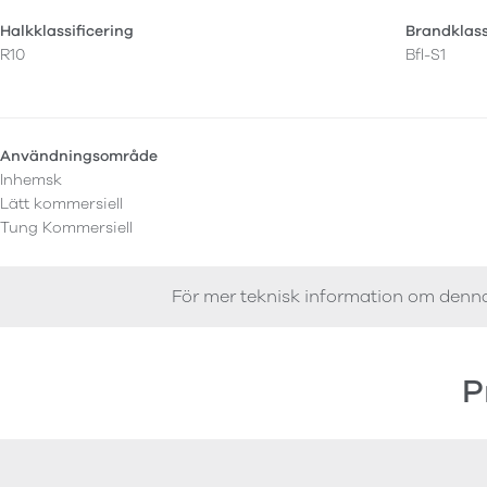
Halkklassificering
Brandklas
R10
Bfl-S1
Användningsområde
Inhemsk
Lätt kommersiell
Tung Kommersiell
För mer teknisk information om denn
P