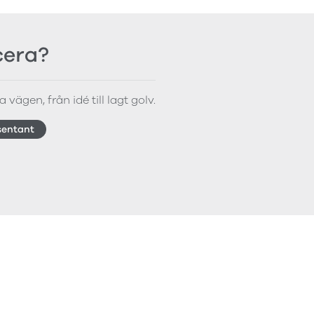
icera?
 vägen, från idé till lagt golv.
sentant