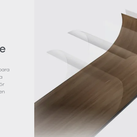
e
bara
a
ör
en