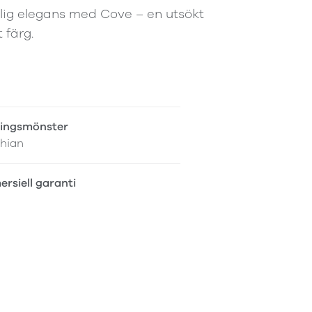
rlig elegans med Cove – en utsökt
 färg.
ingsmönster
thian
rsiell garanti