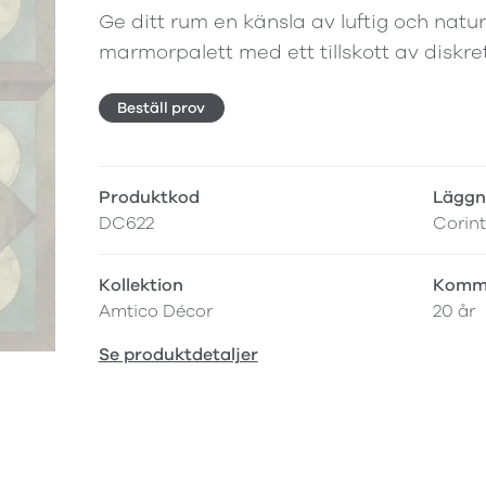
Ge ditt rum en känsla av luftig och natu
marmorpalett med ett tillskott av diskret
Beställ prov
Produktkod
Läggn
DC622
Corin
Kollektion
Komme
Amtico Décor
20 år
Se produktdetaljer