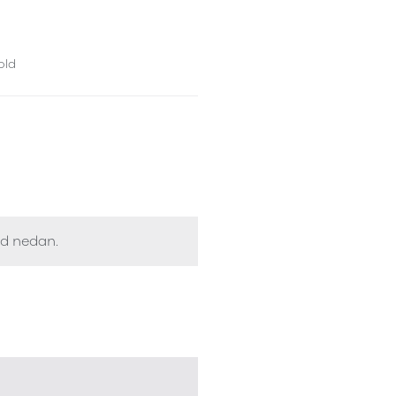
old
ed nedan.