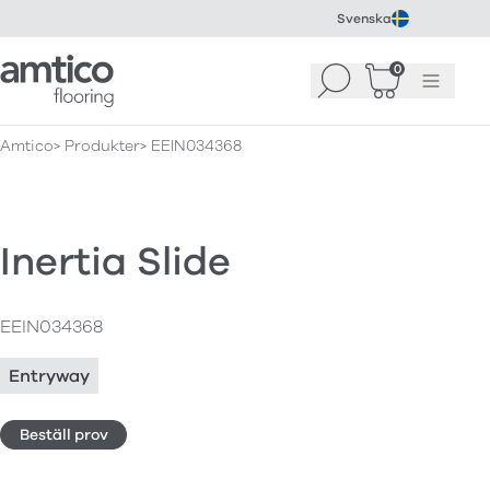
Svenska
Amtico Flooring
0
Sök
Korg
(
0
)
Meny
Amtico
Produkter
EEIN034368
Inertia Slide
EEIN034368
Entryway
Beställ prov