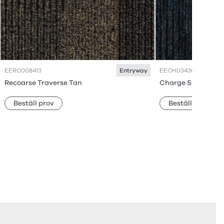
EERC008413
EECH034368
Entryway
Recoarse Traverse Tan
Charge Slide
Beställ prov
Beställ prov