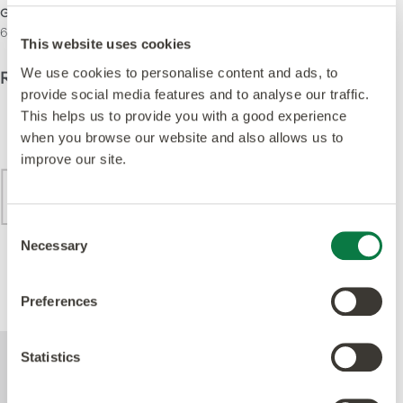
Garntyp
Stegljudsreduktion
6,6 Nylon
26dB
This website uses cookies
We use cookies to personalise content and ads, to
Rekommenderade installationsmetoder
provide social media features and to analyse our traffic.
This helps us to provide you with a good experience
when you browse our website and also allows us to
improve our site.
Consent
Necessary
Selection
Brick
Preferences
För mer teknisk information om denna
Statistics
produkt, se specifikationsdokumentet som
kan laddas ned nedan.