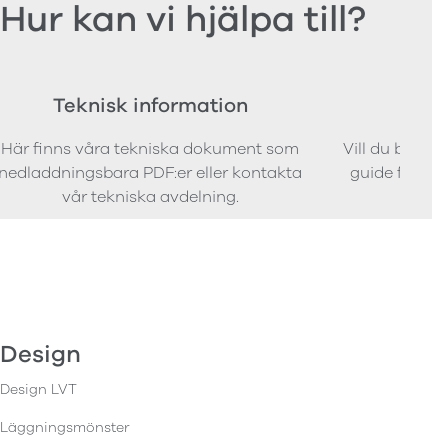
Hur kan vi hjälpa till?
Teknisk information
Bes
Här finns våra tekniska dokument som
Vill du bestäl
nedladdningsbara PDF:er eller kontakta
guide för att 
vår tekniska avdelning.
Design
Design LVT
Läggningsmönster