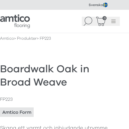
Svenska
Amtico Flooring
0
Sök
Korg
(
0
)
Meny
Amtico
Produkter
FP223
Boardwalk Oak in
Broad Weave
FP223
Amtico Form
Skapa ett varmt och inbjudande utrymme