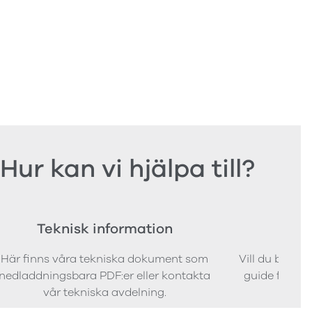
Hur kan vi hjälpa till?
Teknisk information
Bes
Här finns våra tekniska dokument som
Vill du bestäl
nedladdningsbara PDF:er eller kontakta
guide för att 
vår tekniska avdelning.