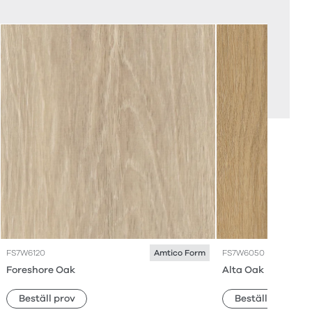
FS7W6120
FS7W6050
Amtico Form
Foreshore Oak
Alta Oak
Beställ prov
Beställ prov