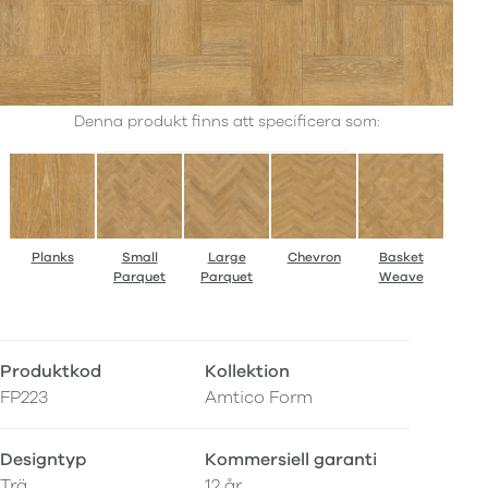
Denna produkt finns att specificera som:
Planks
Small
Large
Chevron
Basket
Parquet
Parquet
Weave
Produktkod
Kollektion
FP223
Amtico Form
Designtyp
Kommersiell garanti
Trä
12 år