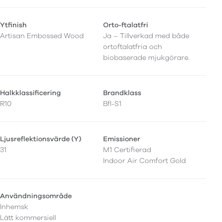
Ytfinish
Orto-ftalatfri
Artisan Embossed Wood
Ja – Tillverkad med både
ortoftalatfria och
biobaserade mjukgörare.
Halkklassificering
Brandklass
R10
Bfl-S1
Ljusreflektionsvärde (Y)
Emissioner
31
M1 Certifierad
Indoor Air Comfort Gold
Användningsområde
Inhemsk
Lätt kommersiell