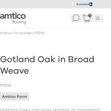
Svenska
Amtico Flooring
0
Sök
Korg
(
0
)
Meny
Amtico
Produkter
FP234
Gotland Oak in Broad
Weave
FP234
Amtico Form
Gotland Oaks naturliga skönhet är inspirerad