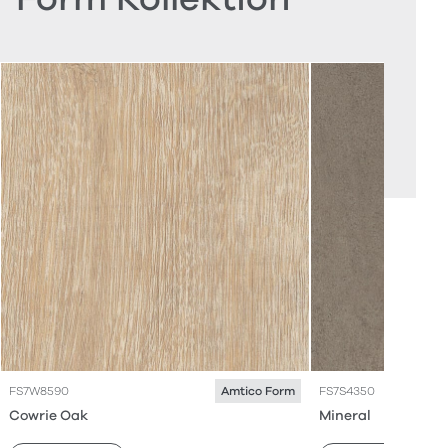
FS7W8590
FS7S4350
Amtico Form
Cowrie Oak
Mineral