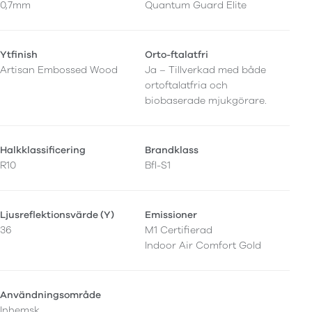
0,7mm
Quantum Guard Elite
Ytfinish
Orto-ftalatfri
Artisan Embossed Wood
Ja – Tillverkad med både
ortoftalatfria och
biobaserade mjukgörare.
Halkklassificering
Brandklass
R10
Bfl-S1
Ljusreflektionsvärde (Y)
Emissioner
36
M1 Certifierad
Indoor Air Comfort Gold
Användningsområde
Inhemsk