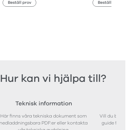
Beställ prov
Beställ prov
Hur kan vi hjälpa till?
Teknisk information
Bes
Här finns våra tekniska dokument som
Vill du bestäl
nedladdningsbara PDF:er eller kontakta
guide för att 
vår tekniska avdelning.