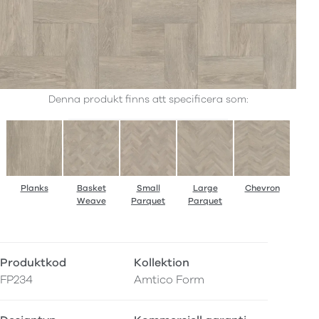
Denna produkt finns att specificera som:
Planks
Basket
Small
Large
Chevron
Weave
Parquet
Parquet
Produktkod
Kollektion
FP234
Amtico Form