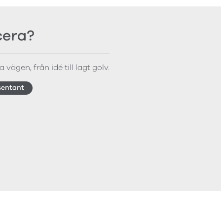
icera?
 vägen, från idé till lagt golv.
sentant