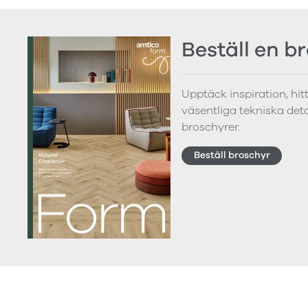
Beställ en b
Upptäck inspiration, hi
väsentliga tekniska detal
broschyrer.
Beställ broschyr