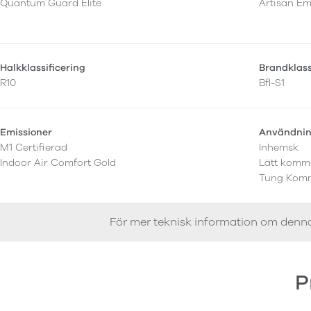
Quantum Guard Elite
Artisan E
Halkklassificering
Brandklas
R10
Bfl-S1
Emissioner
Användni
M1 Certifierad
Inhemsk
Indoor Air Comfort Gold
Lätt komme
Tung Komm
För mer teknisk information om denn
P