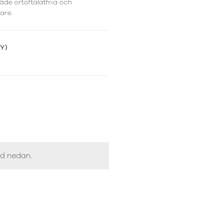
åde ortoftalatfria och
are.
(Y)
ed nedan.