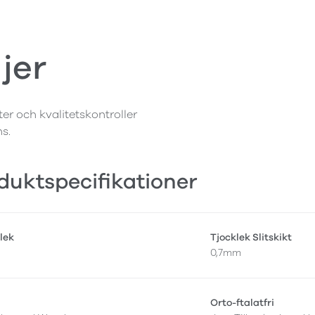
jer
ter och kvalitetskontroller
ns.
duktspecifikationer
lek
Tjocklek Slitskikt
0,7mm
Orto-ftalatfri