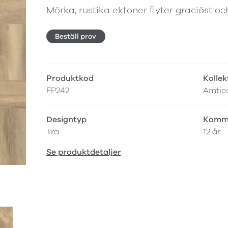
Mörka, rustika ektoner flyter graciöst oc
Beställ prov
Produktkod
Kollek
FP242
Amtic
Designtyp
Komme
Trä
12 år
Se produktdetaljer