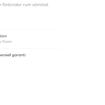
h förbinder rum sömlöst.
tion
o Form
rsiell garanti