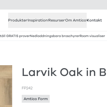
Produkter
Inspiration
Resurser
Om Amtico
Kontakt
täll GRATIS prover
Nedladdningsbara broschyrer
Room visualiser
Larvik Oak in 
FP242
Amtico Form