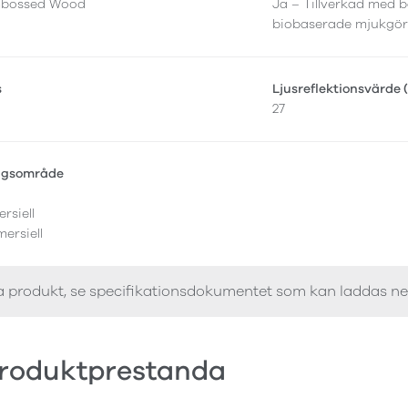
mbossed Wood
Ja – Tillverkad med b
biobaserade mjukgör
s
Ljusreflektionsvärde 
27
ngsområde
rsiell
ersiell
a produkt, se specifikationsdokumentet som kan laddas n
roduktprestanda