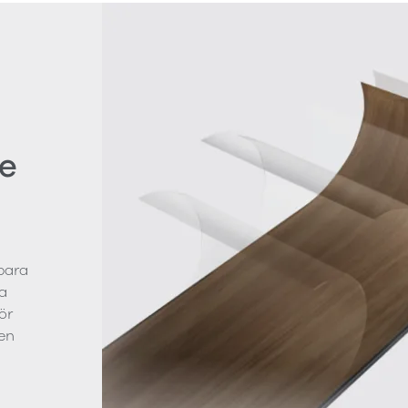
e
bara
a
ör
en