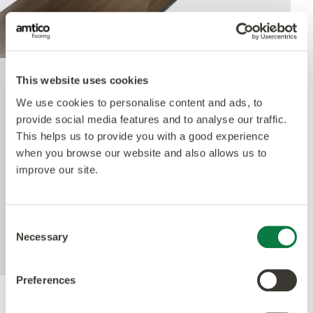
This website uses cookies
Quantum Guard Elite
We use cookies to personalise content and ads, to
Antimicrobial
provide social media features and to analyse our traffic.
This helps us to provide you with a good experience
when you browse our website and also allows us to
improve our site.
Amtico's Quantum Guard Elite är den mest
hållbara PUR-behandlingen på marknaden. Den
matta finishen framhäver de olika designerna och
gör våra produkter så naturtrogna som möjligt
Consent
Necessary
men också enkla att underhålla.
Selection
Preferences