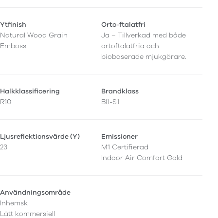
Ytfinish
Orto-ftalatfri
Natural Wood Grain
Ja – Tillverkad med både
Emboss
ortoftalatfria och
biobaserade mjukgörare.
Halkklassificering
Brandklass
R10
Bfl-S1
Ljusreflektionsvärde (Y)
Emissioner
23
M1 Certifierad
Indoor Air Comfort Gold
Användningsområde
Inhemsk
Lätt kommersiell