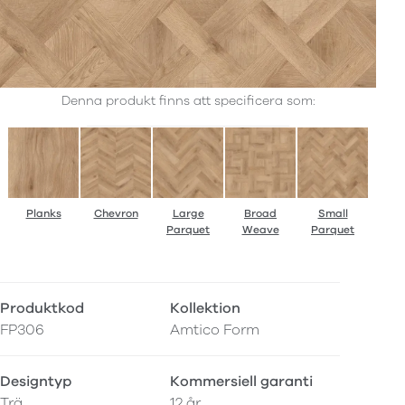
Denna produkt finns att specificera som:
Planks
Chevron
Large
Broad
Small
Parquet
Weave
Parquet
Produktkod
Kollektion
FP306
Amtico Form
Designtyp
Kommersiell garanti
Trä
12 år