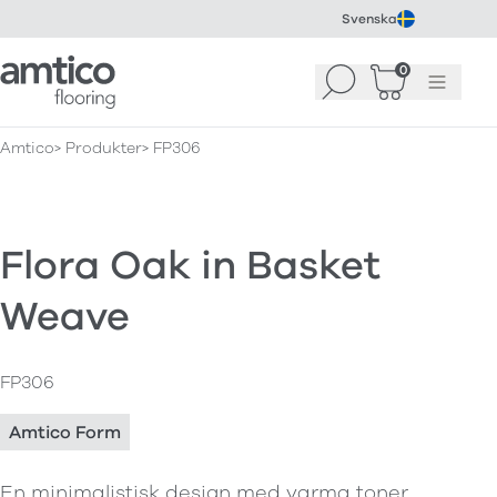
Svenska
Amtico Flooring
0
Sök
Korg
(
0
)
Meny
Amtico
Produkter
FP306
Flora Oak in Basket
Weave
FP306
Amtico Form
En minimalistisk design med varma toner,