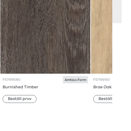
FS7W9080
FS7W6160
Amtico Form
Burnished Timber
Brae Oak
Beställ prov
Beställ prov