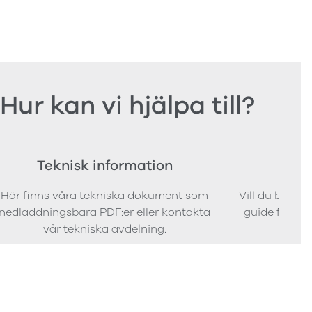
Hur kan vi hjälpa till?
Teknisk information
Bes
Här finns våra tekniska dokument som
Vill du bestäl
nedladdningsbara PDF:er eller kontakta
guide för att 
vår tekniska avdelning.