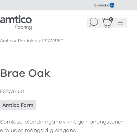
Svenska
Amtico Flooring
0
Sök
Korg
(
0
)
Meny
Amtico
Produkter
FS7W6160
Brae Oak
FS7W6160
Amtico Form
Sömlösa blandningar av kritiga honungstoner
erbjuder mångsidig elegans.