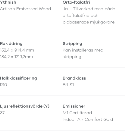
Ytfinish
Orto-ftalatfri
Artisan Embossed Wood
Ja – Tillverkad med både
ortoftalatfria och
biobaserade mjukgörare.
Rak ådring
Stripping
152,4 x 914,4 mm
Kan installeras med
184,2 x 1219,2mm
stripping.
Halkklassificering
Brandklass
R10
Bfl-S1
Ljusreflektionsvärde (Y)
Emissioner
37
M1 Certifierad
Indoor Air Comfort Gold