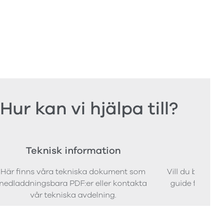
Hur kan vi hjälpa till?
Teknisk information
Bes
Här finns våra tekniska dokument som
Vill du bestäl
nedladdningsbara PDF:er eller kontakta
guide för att 
vår tekniska avdelning.