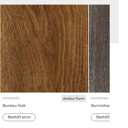
FS7W5970
FS7W9080
Amtico Form
Bureau Oak
Burnished Timber
Beställ prov
Beställ prov