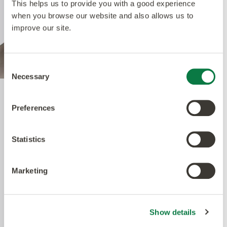
This helps us to provide you with a good experience
when you browse our website and also allows us to
improve our site.
Consent
Necessary
Selection
Quantum Guard Elite
Preferences
Antimicrobial
Statistics
Amtico's Quantum Guard Elite är den mest
Marketing
hållbara PUR-behandlingen på marknaden. Den
matta finishen framhäver de olika designerna och
gör våra produkter så naturtrogna som möjligt
men också enkla att underhålla.
Show details