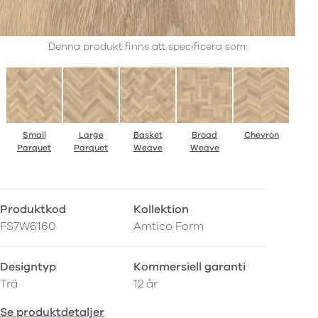
Denna produkt finns att specificera som:
Small
Large
Basket
Broad
Chevron
Parquet
Parquet
Weave
Weave
Produktkod
Kollektion
FS7W6160
Amtico Form
Designtyp
Kommersiell garanti
Trä
12 år
Se produktdetaljer