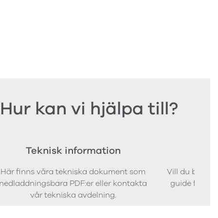
Hur kan vi hjälpa till?
Teknisk information
Bes
Här finns våra tekniska dokument som
Vill du bestäl
nedladdningsbara PDF:er eller kontakta
guide för att 
vår tekniska avdelning.