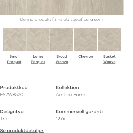
Denna produkt finns att specificera som:
Small
Large
Broad
Chevron
Basket
Parquet
Parquet
Weave
Weave
Produktkod
Kollektion
FS7W8520
Amtico Form
Designtyp
Kommersiell garanti
Trä
12 år
Se produktdetaljer