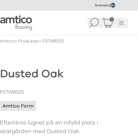
Svenska
Amtico Flooring
0
Sök
Korg
(
0
)
Meny
Amtico
Produkter
FS7W8520
Dusted Oak
FS7W8520
Amtico Form
Efterlikna lugnet på en rofylld plats i
skärgården med Dusted Oak.