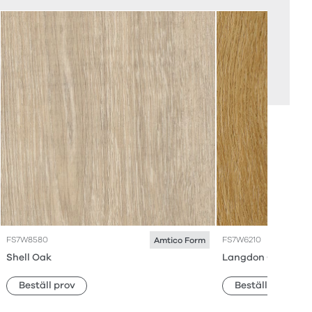
FS7W8580
FS7W6210
Amtico Form
Shell Oak
Langdon Oak
Beställ prov
Beställ prov