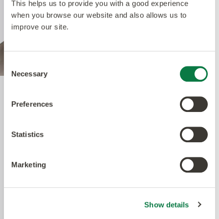
This helps us to provide you with a good experience
when you browse our website and also allows us to
improve our site.
Consent
Necessary
Selection
Quantum Guard Elite
Preferences
Antimicrobial
Statistics
Amtico's Quantum Guard Elite är den mest
Marketing
hållbara PUR-behandlingen på marknaden. Den
matta finishen framhäver de olika designerna och
gör våra produkter så naturtrogna som möjligt
men också enkla att underhålla.
Show details