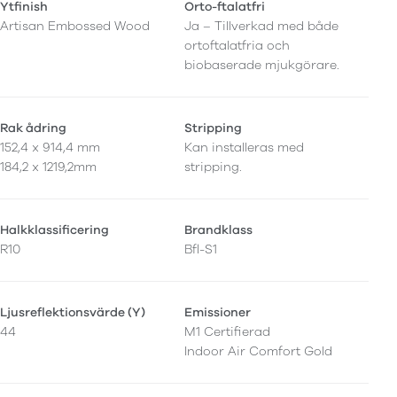
Ytfinish
Orto-ftalatfri
Artisan Embossed Wood
Ja – Tillverkad med både
ortoftalatfria och
biobaserade mjukgörare.
Rak ådring
Stripping
152,4 x 914,4 mm
Kan installeras med
184,2 x 1219,2mm
stripping.
Halkklassificering
Brandklass
R10
Bfl-S1
Ljusreflektionsvärde (Y)
Emissioner
44
M1 Certifierad
Indoor Air Comfort Gold