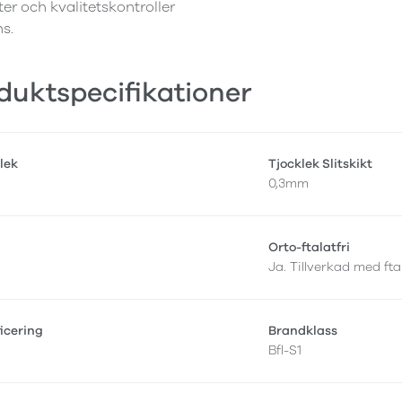
ter och kvalitetskontroller
ns.
duktspecifikationer
lek
Tjocklek Slitskikt
0,3mm
Orto-ftalatfri
Ja. Tillverkad med fta
ficering
Brandklass
Bfl-S1