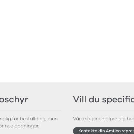
roschyr
Vill du specif
änglig för beställning, men
Våra säljare hjälper dig hela
för nedladdningar.
Kontakta din Amtico repre