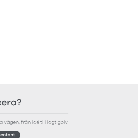
icera?
 vägen, från idé till lagt golv.
sentant