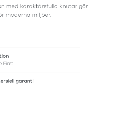
ion med karaktärsfulla knutar gör
för moderna miljöer.
tion
 First
rsiell garanti