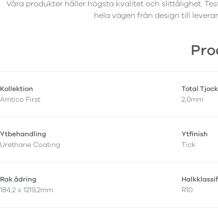
Våra produkter håller högsta kvalitet och slittålighet. Tes
hela vägen från design till levera
Pro
Kollektion
Total Tjock
Amtico First
2,0mm
Ytbehandling
Ytfinish
Urethane Coating
Tick
Rak ådring
Halkklassi
184,2 x 1219,2mm
R10