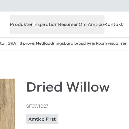
Produkter
Inspiration
Resurser
Om Amtico
Kontakt
täll GRATIS prover
Nedladdningsbara broschyrer
Room visualiser
Dried Willow
SF3W1027
Amtico First