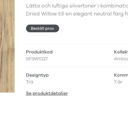
Lätta och luftiga silvertoner i kombinat
Dried Willow till en elegant neutral färg 
Beställ prov
Produktkod
Kollek
SF3W1027
Amtico
Designtyp
Komme
Trä
7 år
Se produktdetaljer