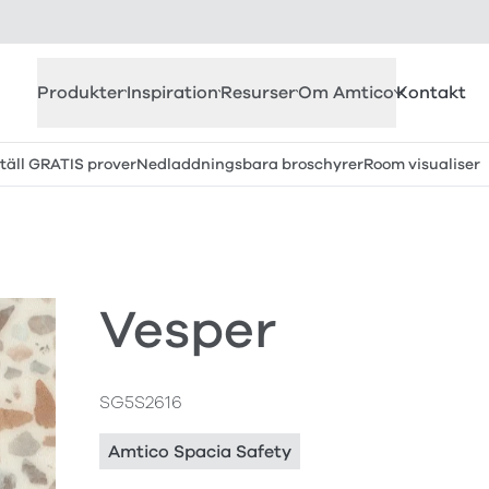
Produkter
Inspiration
Resurser
Om Amtico
Kontakt
täll GRATIS prover
Nedladdningsbara broschyrer
Room visualiser
Vesper
SG5S2616
Amtico Spacia Safety