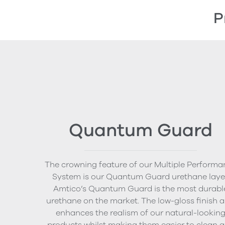
P
Quantum Guard
The crowning feature of our Multiple Performa
System is our Quantum Guard urethane layer
Amtico’s Quantum Guard is the most durabl
urethane on the market. The low-gloss finish a
enhances the realism of our natural-lookin
products whilst making them easier to clean 