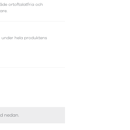
åde ortoftalatfria och
are.
d under hela produktens
ed nedan.