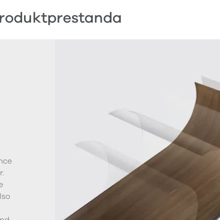
roduktprestanda
nce
.
e
lso
g
and