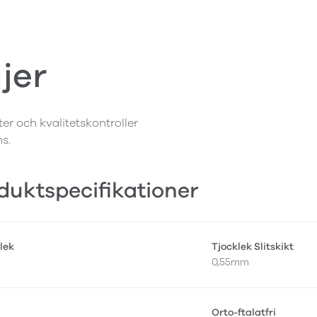
jer
ter och kvalitetskontroller
ns.
duktspecifikationer
lek
Tjocklek Slitskikt
0,55mm
Orto-ftalatfri