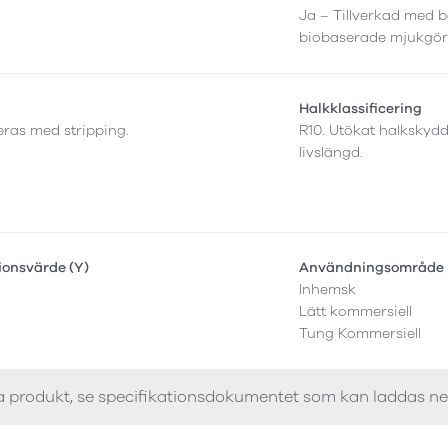
Ja – Tillverkad med b
biobaserade mjukgör
Halkklassificering
leras med stripping.
R10. Utökat halkskyd
livslängd.
tionsvärde (Y)
Användningsområde
Inhemsk
Lätt kommersiell
Tung Kommersiell
a produkt, se specifikationsdokumentet som kan laddas n