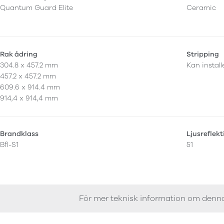
Quantum Guard Elite
Ceramic
Rak ådring
Stripping
304.8 x 457.2 mm
Kan instal
457.2 x 457.2 mm
609.6 x 914.4 mm
914,4 x 914,4 mm
Brandklass
Ljusreflek
Bfl-S1
51
För mer teknisk information om denn