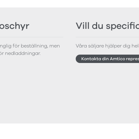
roschyr
Vill du specif
änglig för beställning, men
Våra säljare hjälper dig hela
för nedladdningar.
Kontakta din Amtico repre