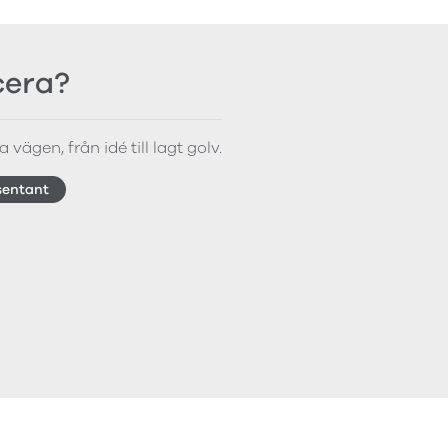
icera?
 vägen, från idé till lagt golv.
sentant