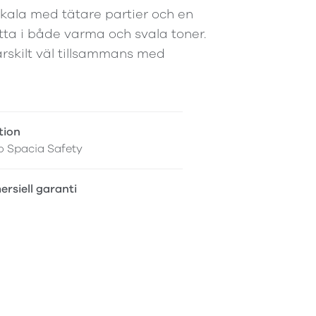
skala med tätare partier och en
otta i både varma och svala toner.
rskilt väl tillsammans med
tion
o Spacia Safety
rsiell garanti