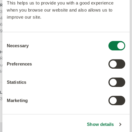
This helps us to provide you with a good experience
Rak ådring
Stripping
when you browse our website and also allows us to
304.8 x 457.2 mm
Kan installeras med
improve our site.
457.2 x 457.2 mm
stripping.
609.6 x 914.4 mm
914,4 x 914,4 mm
Consent
Necessary
Selection
Halkklassificering
Brandklass
R10. Utökat halkskydd
Bfl-S1
Preferences
under hela produktens
livslängd.
Statistics
Ljusreflektionsvärde (Y)
Användningsområde
35
Inhemsk
Marketing
Lätt kommersiell
Tung Kommersiell
Show details
För mer teknisk information om denna