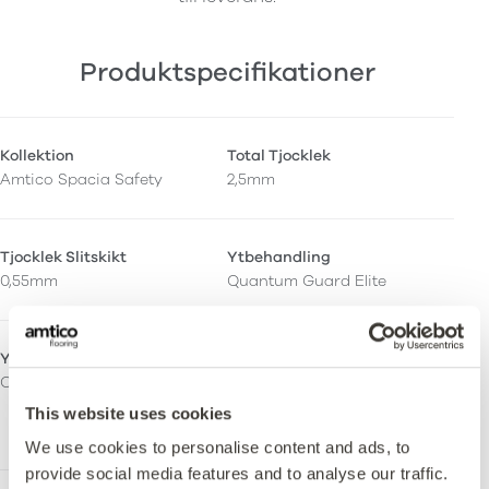
Produktspecifikationer
Kollektion
Total Tjocklek
Amtico Spacia Safety
2,5mm
Tjocklek Slitskikt
Ytbehandling
0,55mm
Quantum Guard Elite
Ytfinish
Orto-ftalatfri
Ceramic
Ja – Tillverkad med både
ortoftalatfria och
This website uses cookies
biobaserade mjukgörare.
We use cookies to personalise content and ads, to
provide social media features and to analyse our traffic.