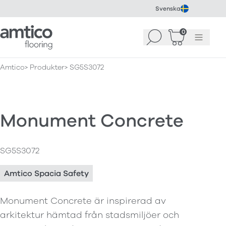
Svenska
Amtico Flooring
0
Sök
Korg
(
0
)
Meny
Amtico
Produkter
SG5S3072
Monument Concrete
SG5S3072
Amtico Spacia Safety
Monument Concrete är inspirerad av
arkitektur hämtad från stadsmiljöer och