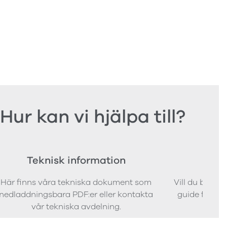
Hur kan vi hjälpa till?
Teknisk information
Bes
Här finns våra tekniska dokument som
Vill du bestäl
nedladdningsbara PDF:er eller kontakta
guide för att 
vår tekniska avdelning.