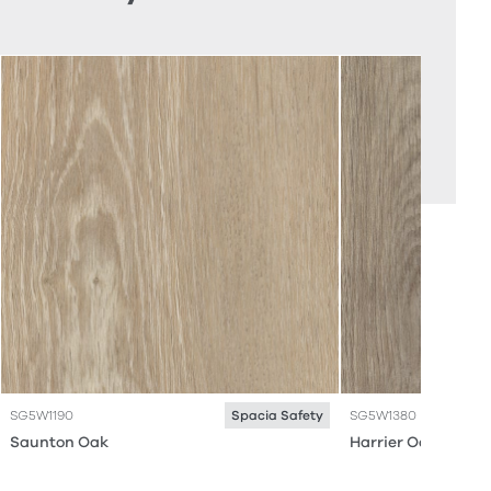
SG5W1190
SG5W1380
Spacia Safety
Saunton Oak
Harrier Oak