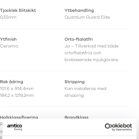
Tjocklek Slitskikt
Ytbehandling
0,55mm
Quantum Guard Elite
Ytfinish
Orto-ftalatfri
Ceramic
Ja – Tillverkad med både
ortoftalatfria och
biobaserade mjukgörare.
Rak ådring
Stripping
101.6 x 914.4mm
Kan installeras med
184,2 x 1219,2mm
stripping.
Halkklassificering
Brandklass
R10. Utökat halkskydd
Bfl-S1
under hela produktens
livslängd.