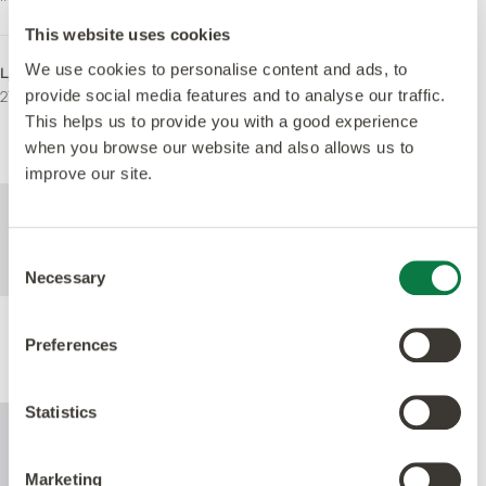
This website uses cookies
We use cookies to personalise content and ads, to
Ljusreflektionsvärde (Y)
Användningsområde
provide social media features and to analyse our traffic.
27
Inhemsk
Lätt kommersiell
This helps us to provide you with a good experience
Tung Kommersiell
when you browse our website and also allows us to
improve our site.
För mer teknisk information om denna
produkt, se specifikationsdokumentet som
Consent
kan laddas ned nedan.
Necessary
Selection
Preferences
Produktprestanda
Statistics
Marketing