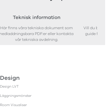
Teknisk information
Bes
Här finns våra tekniska dokument som
Vill du bestäl
nedladdningsbara PDF:er eller kontakta
guide för att 
vår tekniska avdelning.
Design
Design LVT
Läggningsmönster
Room Visualiser