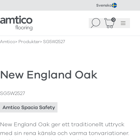
Svenska
Amtico Flooring
0
Sök
Korg
(
0
)
Meny
Amtico
Produkter
SG5W2527
New England Oak
SG5W2527
Amtico Spacia Safety
New England Oak ger ett traditionellt uttryck
med sin rena känsla och varma tonvariationer.