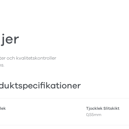
jer
ter och kvalitetskontroller
ns.
duktspecifikationer
lek
Tjocklek Slitskikt
0,55mm