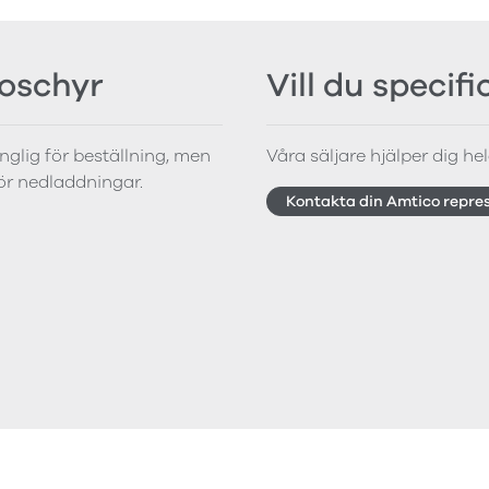
roschyr
Vill du specif
änglig för beställning, men
Våra säljare hjälper dig hela
för nedladdningar.
Kontakta din Amtico repre