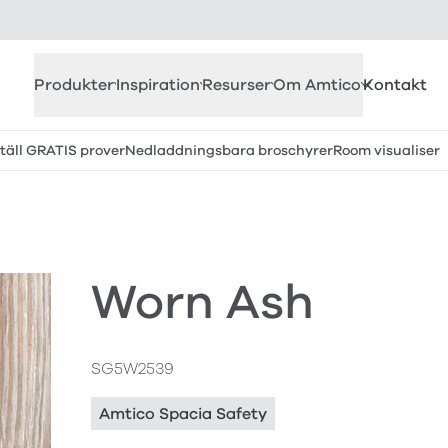
Produkter
Inspiration
Resurser
Om Amtico
Kontakt
täll GRATIS prover
Nedladdningsbara broschyrer
Room visualiser
Worn Ash
SG5W2539
Amtico Spacia Safety