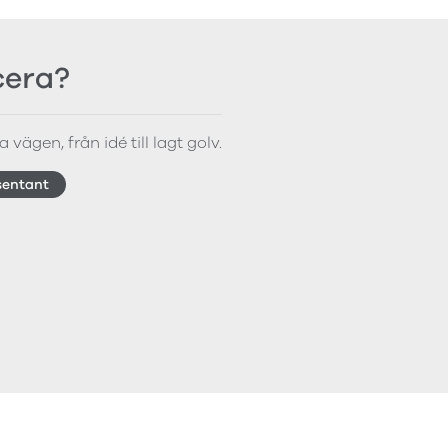
icera?
 vägen, från idé till lagt golv.
sentant