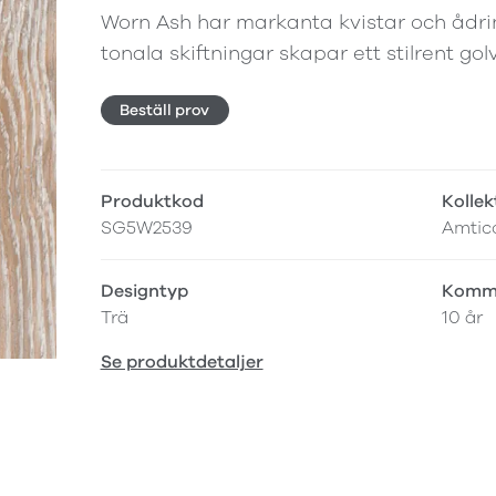
Worn Ash har markanta kvistar och ådr
tonala skiftningar skapar ett stilrent golv
Beställ prov
Produktkod
Kollek
SG5W2539
Amtic
Designtyp
Komme
Trä
10 år
Se produktdetaljer