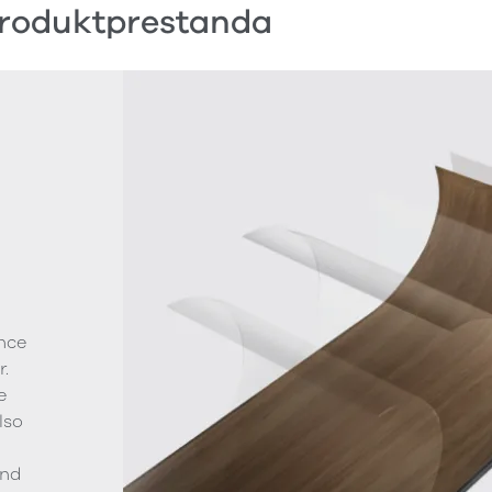
roduktprestanda
nce
.
e
lso
g
and