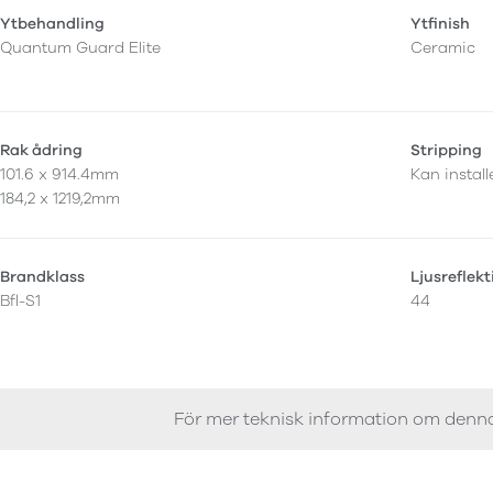
Ytbehandling
Ytfinish
Quantum Guard Elite
Ceramic
Rak ådring
Stripping
101.6 x 914.4mm
Kan instal
184,2 x 1219,2mm
Brandklass
Ljusreflek
Bfl-S1
44
För mer teknisk information om denn