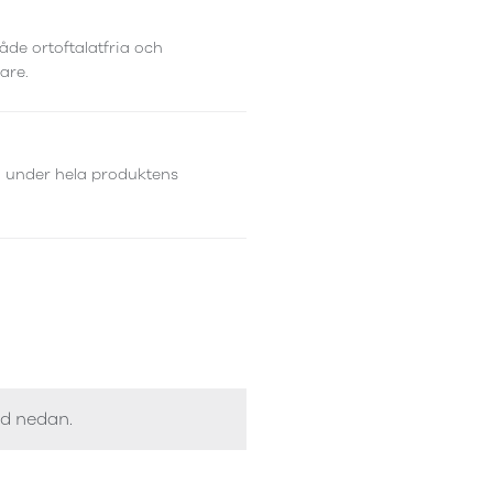
åde ortoftalatfria och
are.
d under hela produktens
ed nedan.