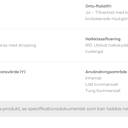
Orto-ftalatfri
Ja – Tillverkad med b
biobaserade mjukgör
Halkklassificering
leras med stripping.
R10. Utökat halkskyd
livslängd.
tionsvärde (Y)
Användningsområde
Inhemsk
Lätt kommersiell
Tung Kommersiell
a produkt, se specifikationsdokumentet som kan laddas n