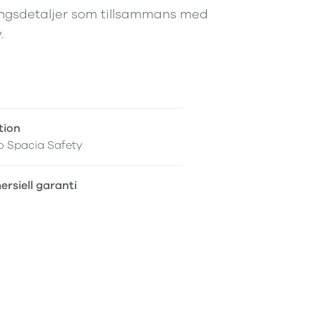
ingsdetaljer som tillsammans med
.
tion
o Spacia Safety
rsiell garanti