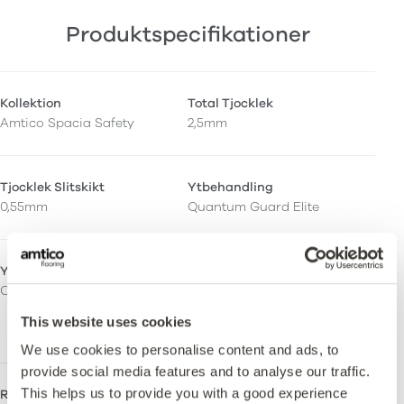
Produktspecifikationer
Kollektion
Total Tjocklek
Amtico Spacia Safety
2,5mm
Tjocklek Slitskikt
Ytbehandling
0,55mm
Quantum Guard Elite
Ytfinish
Orto-ftalatfri
Ceramic
Ja – Tillverkad med både
ortoftalatfria och
This website uses cookies
biobaserade mjukgörare.
We use cookies to personalise content and ads, to
provide social media features and to analyse our traffic.
This helps us to provide you with a good experience
Rak ådring
Stripping