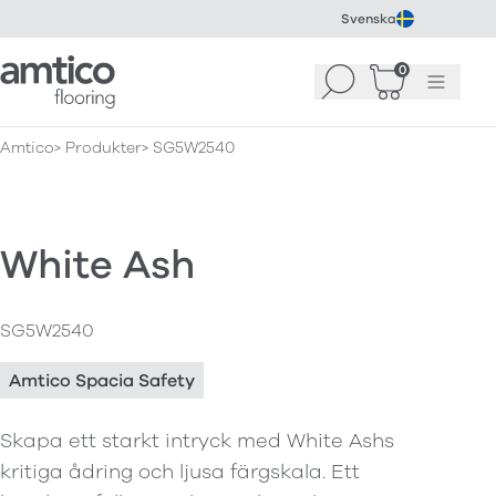
Svenska
Amtico Flooring
0
Sök
Korg
(
0
)
Meny
Amtico
Produkter
SG5W2540
White Ash
SG5W2540
Amtico Spacia Safety
Skapa ett starkt intryck med White Ashs
kritiga ådring och ljusa färgskala. Ett