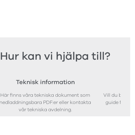
Hur kan vi hjälpa till?
Teknisk information
Bes
Här finns våra tekniska dokument som
Vill du bestäl
nedladdningsbara PDF:er eller kontakta
guide för att 
vår tekniska avdelning.