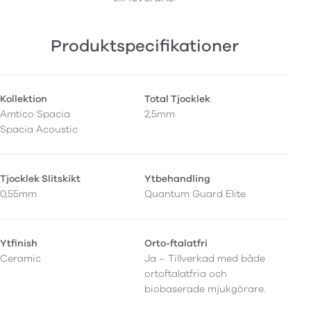
Produktspecifikationer
Kollektion
Total Tjocklek
Amtico Spacia
2,5mm
Spacia Acoustic
Tjocklek Slitskikt
Ytbehandling
0,55mm
Quantum Guard Elite
Ytfinish
Orto-ftalatfri
Ceramic
Ja – Tillverkad med både
ortoftalatfria och
biobaserade mjukgörare.