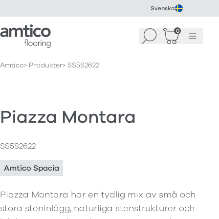
Svenska
Amtico Flooring
0
Sök
Korg
(
0
)
Meny
Amtico
Produkter
SS5S2622
Piazza Montara
SS5S2622
Amtico Spacia
Piazza Montara har en tydlig mix av små och
stora steninlägg, naturliga stenstrukturer och