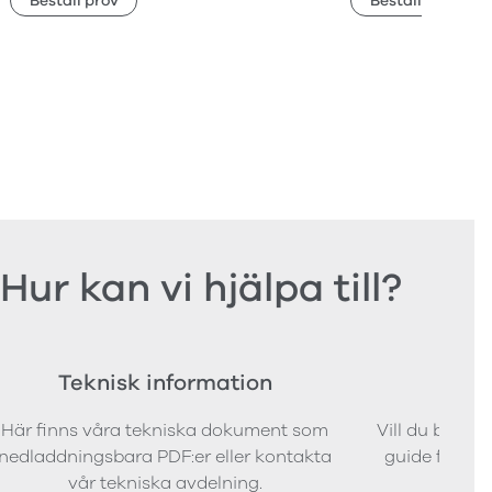
Beställ prov
Beställ prov
Hur kan vi hjälpa till?
Teknisk information
Bes
Här finns våra tekniska dokument som
Vill du bestäl
nedladdningsbara PDF:er eller kontakta
guide för att 
vår tekniska avdelning.