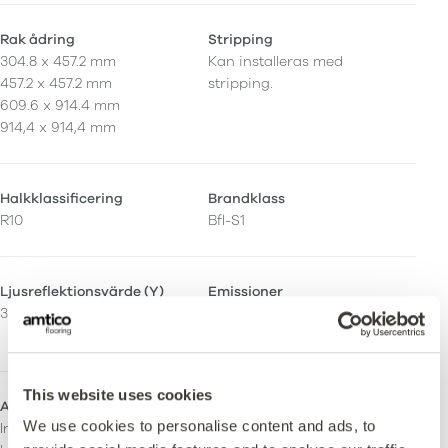
Rak ådring
Stripping
304.8 x 457.2 mm
Kan installeras med
457.2 x 457.2 mm
stripping.
609.6 x 914.4 mm
914,4 x 914,4 mm
Halkklassificering
Brandklass
R10
Bfl-S1
Ljusreflektionsvärde (Y)
Emissioner
39
M1 Certifierad
Indoor Air Comfort Gold
This website uses cookies
Användningsområde
We use cookies to personalise content and ads, to
Inhemsk