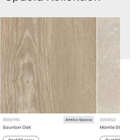
SS5W1190
SS5S6122
Amtico Spacia
Saunton Oak
Mantle Stone