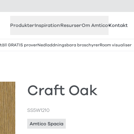
Produkter
Inspiration
Resurser
Om Amtico
Kontakt
täll GRATIS prover
Nedladdningsbara broschyrer
Room visualiser
Craft Oak
SS5W1210
Amtico Spacia