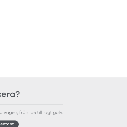
icera?
 vägen, från idé till lagt golv.
sentant