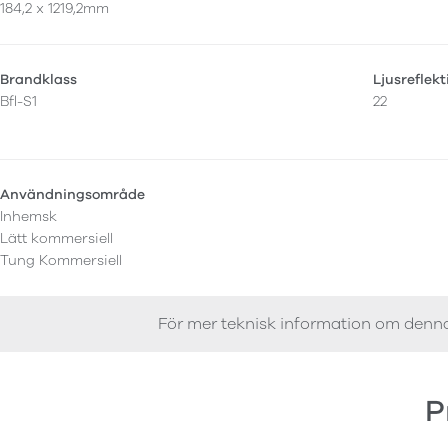
184,2 x 1219,2mm
Brandklass
Ljusreflek
Bfl-S1
22
Användningsområde
Inhemsk
Lätt kommersiell
Tung Kommersiell
För mer teknisk information om denn
P