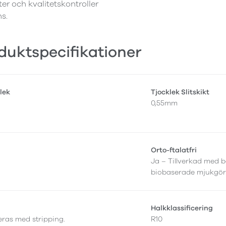
ter och kvalitetskontroller
ns.
duktspecifikationer
lek
Tjocklek Slitskikt
0,55mm
Orto-ftalatfri
Ja – Tillverkad med b
biobaserade mjukgör
Halkklassificering
leras med stripping.
R10