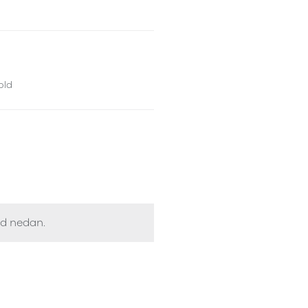
old
ed nedan.