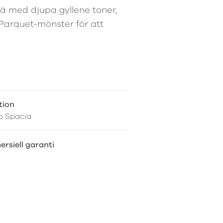
rä med djupa gyllene toner,
 Parquet-mönster för att
tion
o Spacia
rsiell garanti