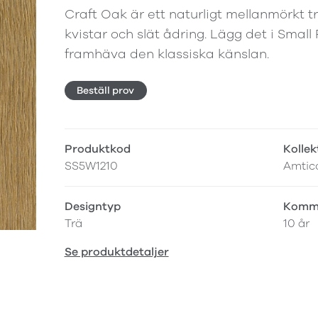
Craft Oak är ett naturligt mellanmörkt t
kvistar och slät ådring. Lägg det i Small
framhäva den klassiska känslan.
Beställ prov
Produktkod
Kollek
SS5W1210
Amtic
Designtyp
Komme
Trä
10 år
Se produktdetaljer