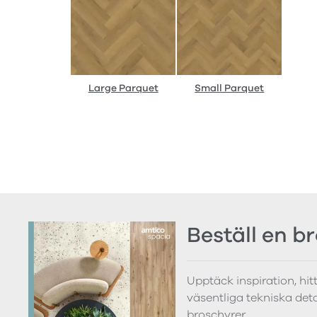
Large Parquet
Small Parquet
Beställ en b
Upptäck inspiration, hi
väsentliga tekniska detal
broschyrer.