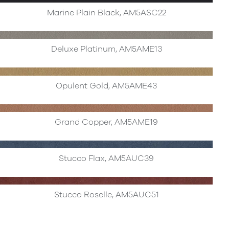
Marine Plain Black, AM5ASC22
Deluxe Platinum, AM5AME13
Opulent Gold, AM5AME43
Grand Copper, AM5AME19
Stucco Flax, AM5AUC39
Stucco Roselle, AM5AUC51