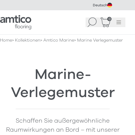
Deutsch
Amtico Flooring
0
Suchen
Warenkorb
Menü
(
0
)
Home
Kollektionen
Amtico Marine
Marine Verlegemuster
Marine-
Verlegemuster
Schaffen Sie außergewöhnliche
Raumwirkungen an Bord – mit unserer