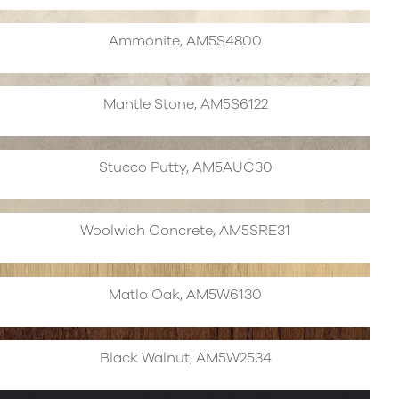
Ammonite, AM5S4800
Mantle Stone, AM5S6122
Stucco Putty, AM5AUC30
Woolwich Concrete, AM5SRE31
Matlo Oak, AM5W6130
Black Walnut, AM5W2534