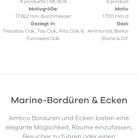
4 produkte | MC804
4 produkte |
Motivgröße:
Motivgrö
1738,2 mm durchmesser
1700 mm durc
Geziegt in:
Geziegt i
Trevallas Oak, Tay Oak, Alta Oak &
Ammonite, Berkswell 
Furrowed Oak
Stone & Diffus
Marine-Bordüren & Ecken
Amtico Bordüren und Ecken bieten eine
elegante Möglichkeit, Räume einzufassen,
Besucher zu führen oder einen