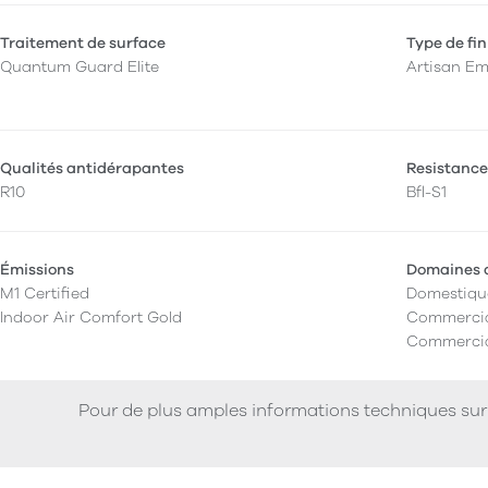
Traitement de surface
Type de fin
Quantum Guard Elite
Artisan E
Qualités antidérapantes
Resistance
R10
Bfl-S1
Émissions
Domaines d
M1 Certified
Domestiqu
Indoor Air Comfort Gold
Commercia
Commercia
Pour de plus amples informations techniques sur 