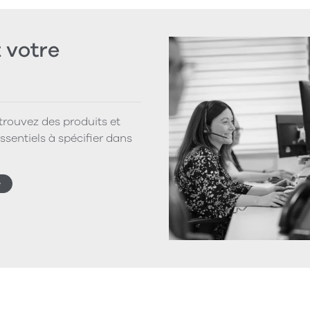
votre
 trouvez des produits et
ssentiels à spécifier dans
e