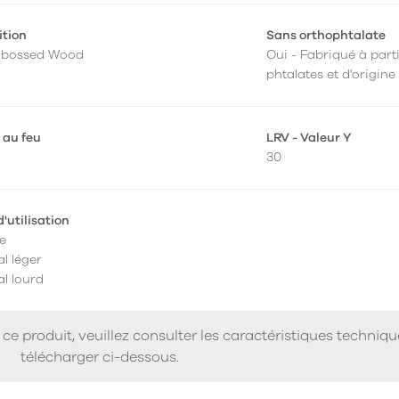
ition
Sans orthophtalate
mbossed Wood
Oui - Fabriqué à parti
phtalates et d'origine
 au feu
LRV - Valeur Y
30
'utilisation
e
l léger
l lourd
ce produit, veuillez consulter les caractéristiques techniq
télécharger ci-dessous.