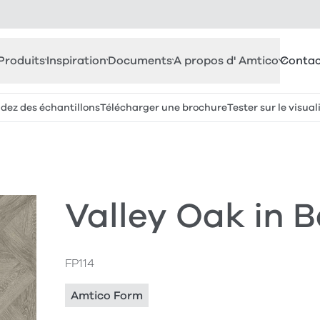
Produits
Inspiration
Documents
A propos d' Amtico
Contac
z des échantillons
Télécharger une brochure
Tester sur le visual
Valley Oak in 
FP114
Amtico Form