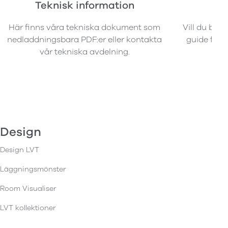
Teknisk information
B
Här finns våra tekniska dokument som
Vill du best
nedladdningsbara PDF:er eller kontakta
guide för a
vår tekniska avdelning.
Design
Design LVT
Läggningsmönster
Room Visualiser
LVT kollektioner