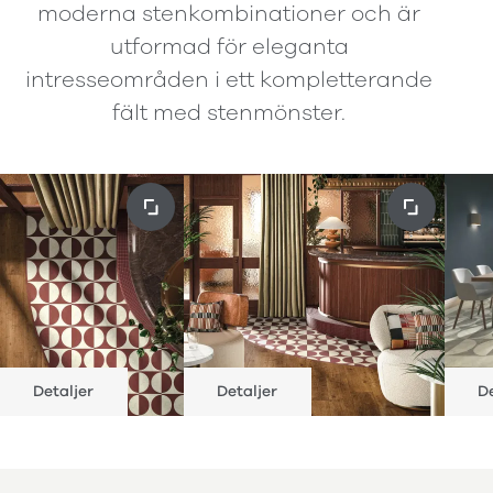
moderna stenkombinationer och är
utformad för eleganta
intresseområden i ett kompletterande
fält med stenmönster.
Detaljer
Detaljer
De