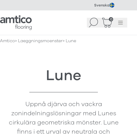
Svenska
Amtico Flooring
0
Sök
Korg
(
0
)
Meny
Amtico
Laeggningsmoenster
Lune
Lune
Uppnå djärva och vackra
zonindelningslösningar med Lunes
cirkulära geometriska mönster. Lune
finns i ett urval av neutrala och