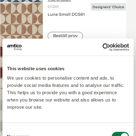
DC561
Designers' Choice
Lune Small DC561
Beställ prov
Visa produkt
DC633
Designers' Choice
Lune Small DC633
This website uses cookies
We use cookies to personalise content and ads, to
Beställ prov
provide social media features and to analyse our traffic.
Visa produkt
This helps us to provide you with a good experience
DC562
Designers' Choice
when you browse our website and also allows us to
Lune Small DC562
improve our site.
Beställ prov
Visa produkt
Consent