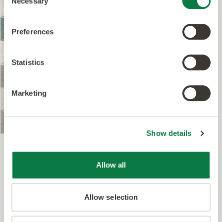
DC507
Necessary
Designers' Choice
Selection
Lune Large DC507
Preferences
Beställ prov
Visa produkt
Statistics
DC563
Designers' Choice
Lune Large DC563
Marketing
Beställ prov
Visa produkt
Show details
Allow all
Allow selection
För unika visioner och