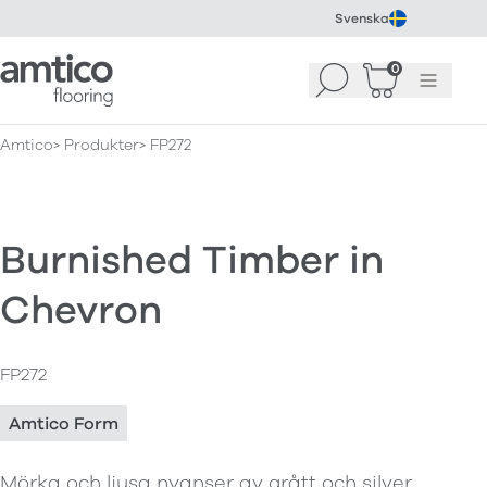
Svenska
Amtico Flooring
0
Sök
Korg
(
0
)
Meny
Amtico
Produkter
FP272
Burnished Timber in
Chevron
FP272
Amtico Form
Mörka och ljusa nyanser av grått och silver