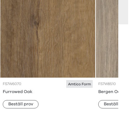
FS7W6070
FS7W8510
Amtico Form
Furrowed Oak
Bergen Oak
Beställ prov
Beställ prov