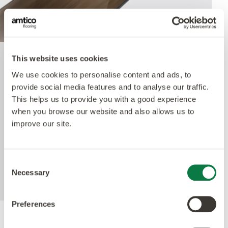
This website uses cookies
Quantum Guard Elite
We use cookies to personalise content and ads, to
Antimicrobial
provide social media features and to analyse our traffic.
This helps us to provide you with a good experience
when you browse our website and also allows us to
improve our site.
Amtico's Quantum Guard Elite är den mest
hållbara PUR-behandlingen på marknaden. Den
matta finishen framhäver de olika designerna och
gör våra produkter så naturtrogna som möjligt
Consent
Necessary
men också enkla att underhålla.
Selection
Preferences