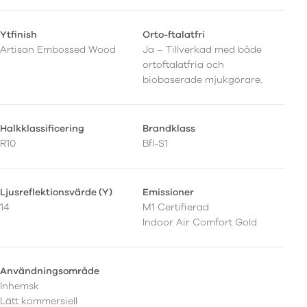
Ytfinish
Orto-ftalatfri
Artisan Embossed Wood
Ja – Tillverkad med både
ortoftalatfria och
biobaserade mjukgörare.
Halkklassificering
Brandklass
R10
Bfl-S1
Ljusreflektionsvärde (Y)
Emissioner
14
M1 Certifierad
Indoor Air Comfort Gold
Användningsområde
Inhemsk
Lätt kommersiell