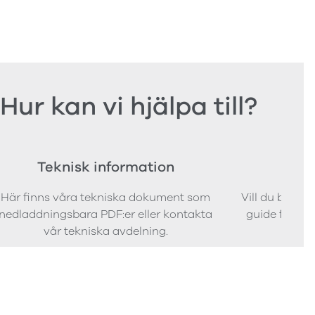
Hur kan vi hjälpa till?
Teknisk information
Bes
Här finns våra tekniska dokument som
Vill du bestäl
nedladdningsbara PDF:er eller kontakta
guide för att 
vår tekniska avdelning.