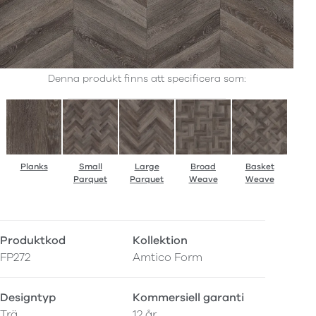
Denna produkt finns att specificera som:
Planks
Small
Large
Broad
Basket
Parquet
Parquet
Weave
Weave
Produktkod
Kollektion
FP272
Amtico Form
Designtyp
Kommersiell garanti
Trä
12 år