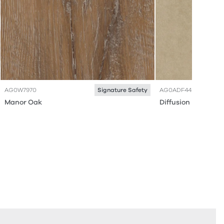
AG0W7970
AG0ADF44
Signature Safety
Manor Oak
Diffusion Malt