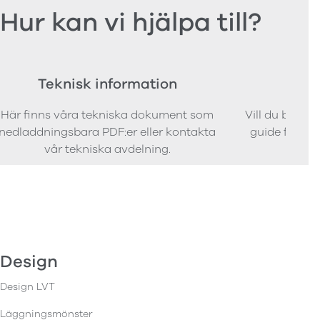
Hur kan vi hjälpa till?
Teknisk information
Bes
Här finns våra tekniska dokument som
Vill du bestäl
nedladdningsbara PDF:er eller kontakta
guide för att 
vår tekniska avdelning.
Design
Design LVT
Läggningsmönster