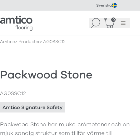
Svenska
Amtico Flooring
0
Sök
Korg
(
0
)
Meny
Amtico
Produkter
AG0SSC12
Packwood Stone
AG0SSC12
Amtico Signature Safety
Packwood Stone har mjuka crèmetoner och en
mjuk sandig struktur som tillför värme till