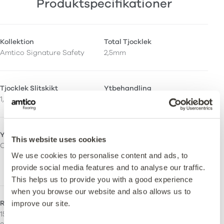
Produktspecifikationer
Kollektion
Total Tjocklek
Amtico Signature Safety
2,5mm
Tjocklek Slitskikt
Ytbehandling
1,0mm
Quantum Guard Elite
Ytfinish
Orto-ftalatfri
This website uses cookies
Ceramic
Ja – Tillverkad med både
We use cookies to personalise content and ads, to
ortoftalatfria och
biobaserade mjukgörare.
provide social media features and to analyse our traffic.
This helps us to provide you with a good experience
when you browse our website and also allows us to
Rak ådring
Stripping
improve our site.
152.4 x 457.2 mm
Kan installeras med