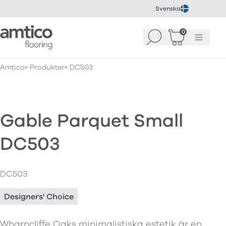
Svenska
Amtico Flooring
0
Sök
Korg
(
0
)
Meny
Amtico
Produkter
DC503
Gable Parquet Small
DC503
DC503
Designers' Choice
Wharncliffe Oaks minimalistiska estetik är en