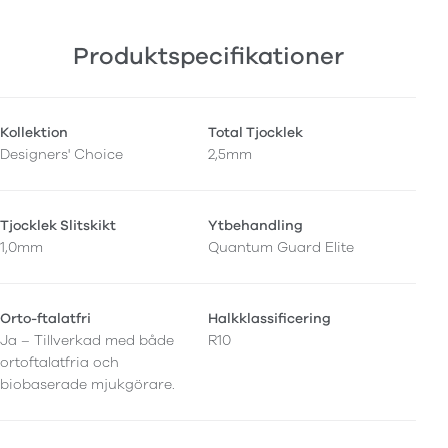
Produktspecifikationer
Kollektion
Total Tjocklek
Designers' Choice
2,5mm
Tjocklek Slitskikt
Ytbehandling
1,0mm
Quantum Guard Elite
Orto-ftalatfri
Halkklassificering
Ja – Tillverkad med både
R10
ortoftalatfria och
biobaserade mjukgörare.