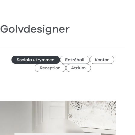
Golvdesigner
Sociala utrymmen
Entréhall
Kontor
Reception
Atrium