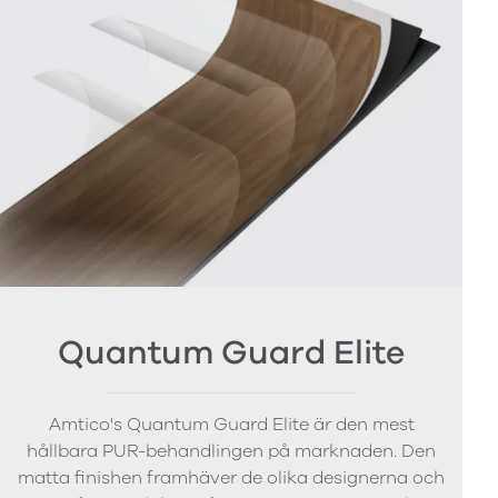
Quantum Guard Elite
Amtico's Quantum Guard Elite är den mest
hållbara PUR-behandlingen på marknaden. Den
matta finishen framhäver de olika designerna och