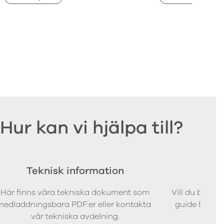
Hur kan vi hjälpa till?
Teknisk information
Bes
Här finns våra tekniska dokument som
Vill du bestäl
nedladdningsbara PDF:er eller kontakta
guide för att 
vår tekniska avdelning.