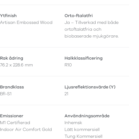
Ytfinish
Orto-ftalatfri
Artisan Embossed Wood
Ja – Tillverkad med både
ortoftalatfria och
biobaserade mjukgörare.
Rak ådring
Halkklassificering
76.2 x 228.6 mm
R10
Brandklass
Ljusreflektionsvärde (Y)
Bfl-S1
21
Emissioner
Användningsområde
M1 Certifierad
Inhemsk
Indoor Air Comfort Gold
Lätt kommersiell
Tung Kommersiell