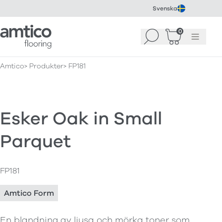
Svenska
Amtico Flooring
0
Sök
Korg
(
0
)
Meny
Amtico
Produkter
FP181
Esker Oak in Small
Parquet
FP181
Amtico Form
En blandning av ljusa och mörka toner som