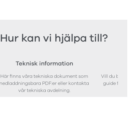
Hur kan vi hjälpa till?
Teknisk information
Bes
Här finns våra tekniska dokument som
Vill du bestäl
nedladdningsbara PDF:er eller kontakta
guide för att 
vår tekniska avdelning.