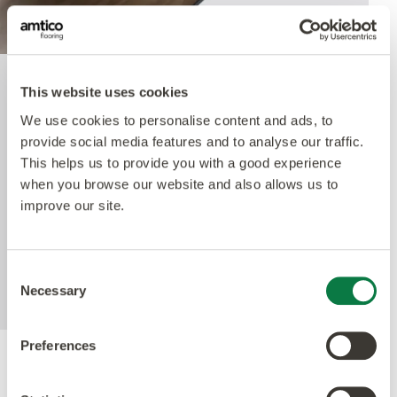
This website uses cookies
Quantum Guard Elite
We use cookies to personalise content and ads, to
Antimicrobial
provide social media features and to analyse our traffic.
This helps us to provide you with a good experience
when you browse our website and also allows us to
Amtico's Quantum Guard Elite är den mest
improve our site.
hållbara PUR-behandlingen på marknaden. Den
matta finishen framhäver de olika designerna och
gör våra produkter så naturtrogna som möjligt
Consent
men också enkla att underhålla.
Necessary
Selection
Preferences
Ackrediteringar