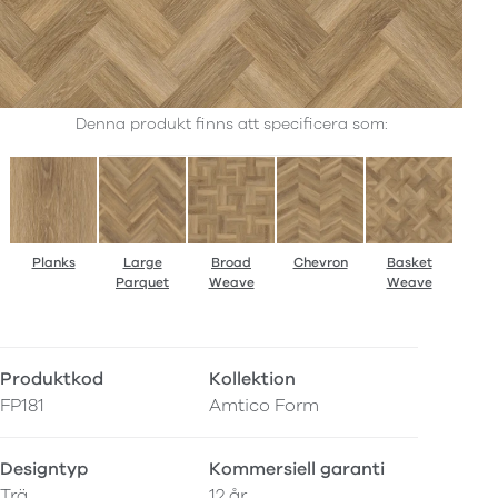
Denna produkt finns att specificera som:
Planks
Large
Broad
Chevron
Basket
Parquet
Weave
Weave
Produktkod
Kollektion
FP181
Amtico Form
Designtyp
Kommersiell garanti
Trä
12 år