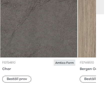
FS7S4810
FS7W8510
Amtico Form
Char
Bergen Oak
Beställ prov
Beställ prov