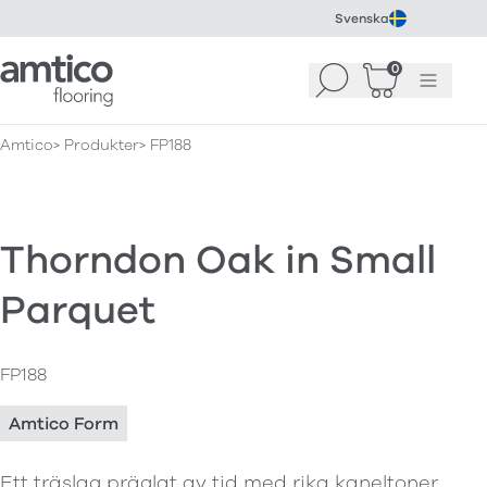
Svenska
Amtico Flooring
0
Sök
Korg
(
0
)
Meny
Amtico
Produkter
FP188
Thorndon Oak in Small
Parquet
FP188
Amtico Form
Ett träslag präglat av tid med rika kaneltoner,