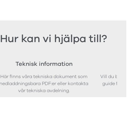
Hur kan vi hjälpa till?
Teknisk information
Bes
Här finns våra tekniska dokument som
Vill du bestäl
nedladdningsbara PDF:er eller kontakta
guide för att 
vår tekniska avdelning.