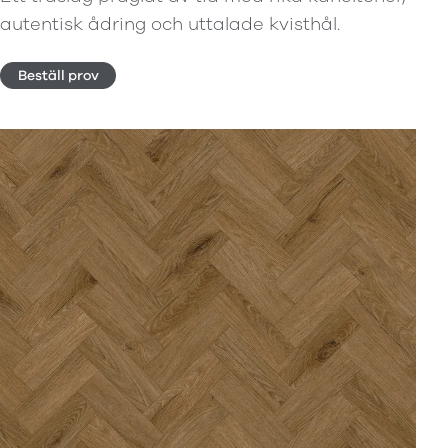
autentisk ådring och uttalade kvisthål.
Beställ prov