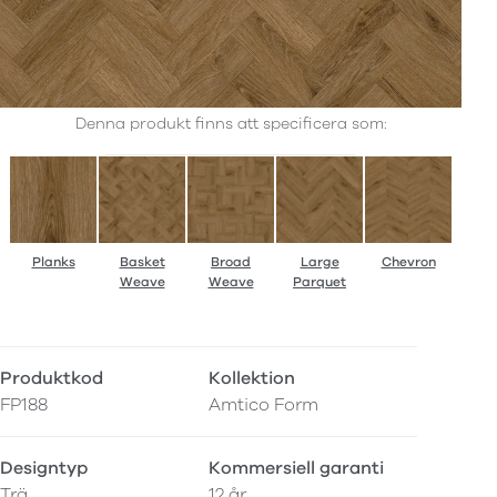
Denna produkt finns att specificera som:
Planks
Basket
Broad
Large
Chevron
Weave
Weave
Parquet
Produktkod
Kollektion
FP188
Amtico Form
Designtyp
Kommersiell garanti
Trä
12 år