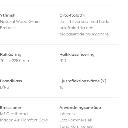
Ytfinish
Orto-ftalatfri
Natural Wood Grain
Ja – Tillverkad med både
Emboss
ortoftalatfria och
biobaserade mjukgörare.
Rak ådring
Halkklassificering
76.2 x 228.6 mm
R10
Brandklass
Ljusreflektionsvärde (Y)
Bfl-S1
16
Emissioner
Användningsområde
M1 Certifierad
Inhemsk
Indoor Air Comfort Gold
Lätt kommersiell
Tung Kommersiell