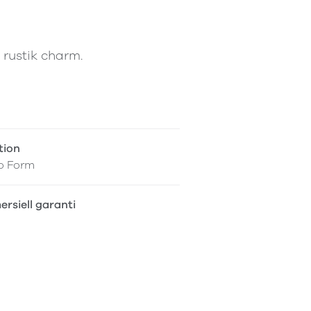
h rustik charm.
tion
o Form
rsiell garanti