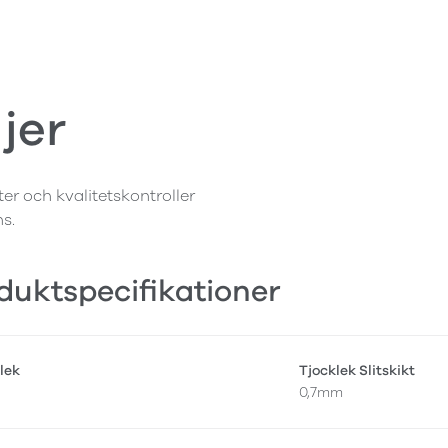
jer
ter och kvalitetskontroller
ns.
duktspecifikationer
lek
Tjocklek Slitskikt
0,7mm