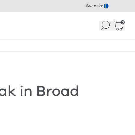
Svenska
0
Sök
Korg
(
0
)
ak in Broad