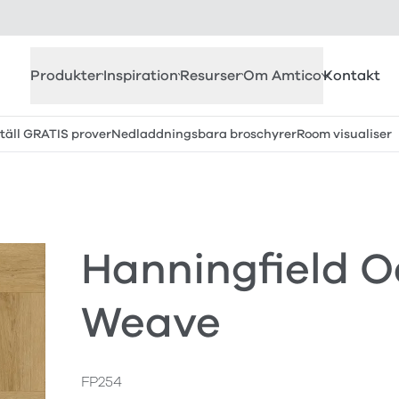
Produkter
Inspiration
Resurser
Om Amtico
Kontakt
täll GRATIS prover
Nedladdningsbara broschyrer
Room visualiser
Hanningfield O
Weave
FP254