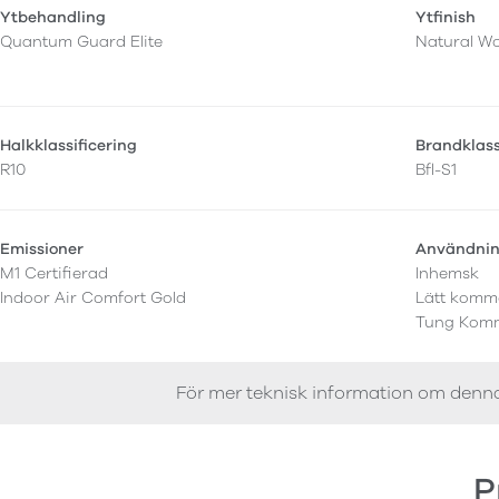
Ytbehandling
Ytfinish
Quantum Guard Elite
Natural W
Halkklassificering
Brandklas
R10
Bfl-S1
Emissioner
Användni
M1 Certifierad
Inhemsk
Indoor Air Comfort Gold
Lätt komme
Tung Komm
För mer teknisk information om denn
P