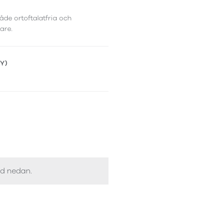
åde ortoftalatfria och
are.
(Y)
ed nedan.