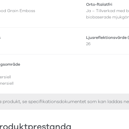
Orto-ftalatfri
ood Grain Emboss
Ja – Tillverkad med b
biobaserade mjukgör
s
Ljusreflektionsvärde 
26
ngsområde
rsiell
ersiell
a produkt, se specifikationsdokumentet som kan laddas n
roduktprestanda