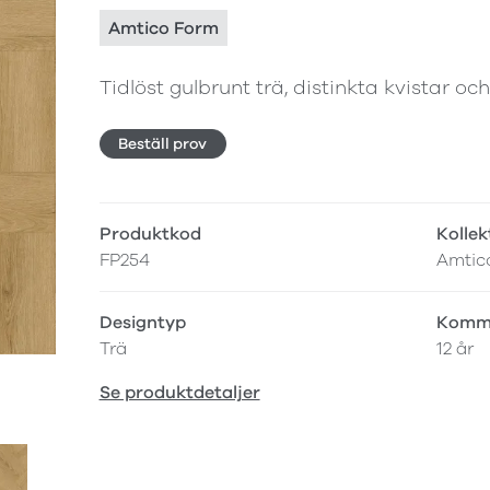
Amtico Form
Tidlöst gulbrunt trä, distinkta kvistar oc
Beställ prov
Produktkod
Kollek
FP254
Amtic
Designtyp
Komme
Trä
12 år
Se produktdetaljer