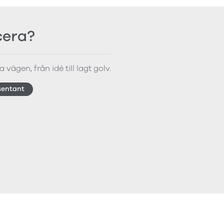
icera?
 vägen, från idé till lagt golv.
sentant