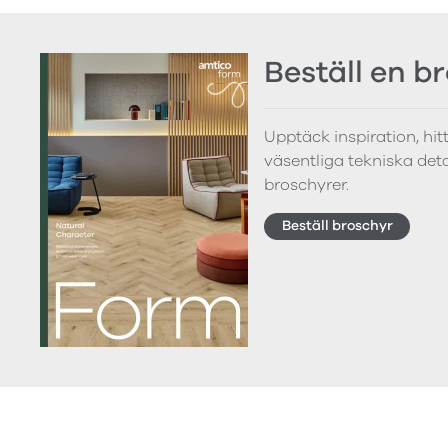
Beställ en b
Upptäck inspiration, hi
väsentliga tekniska detal
broschyrer.
Beställ broschyr