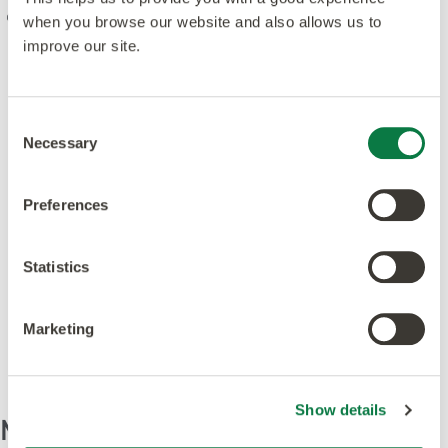
Genom vår värdegrund kombinerar vi kreativitet och
when you browse our website and also allows us to
innovation med högsta kvalitet i design, tillverkning,
improve our site.
produkter och service. Vi är uppfyller ledande
standarder och är dedikerade till att öka
miljömedvetenheten i branschen.
Consent
Necessary
Selection
Preferences
Utvalda proddukter till
Statistics
denna design
Marketing
Show details
Mönster