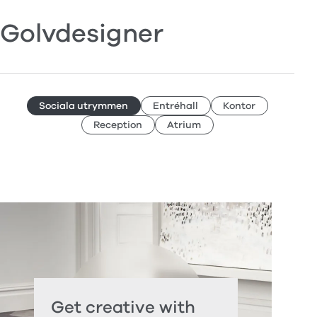
Golvdesigner
Sociala utrymmen
Entréhall
Kontor
Reception
Atrium
Get creative with