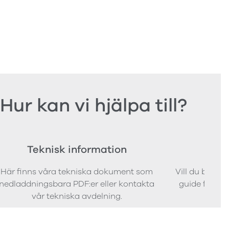
Hur kan vi hjälpa till?
Teknisk information
Bes
Här finns våra tekniska dokument som
Vill du bestäl
nedladdningsbara PDF:er eller kontakta
guide för att 
vår tekniska avdelning.