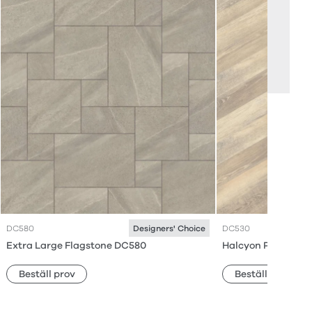
DC580
DC530
Designers' Choice
Extra Large Flagstone DC580
Halcyon Pleat DC5
Beställ prov
Beställ prov