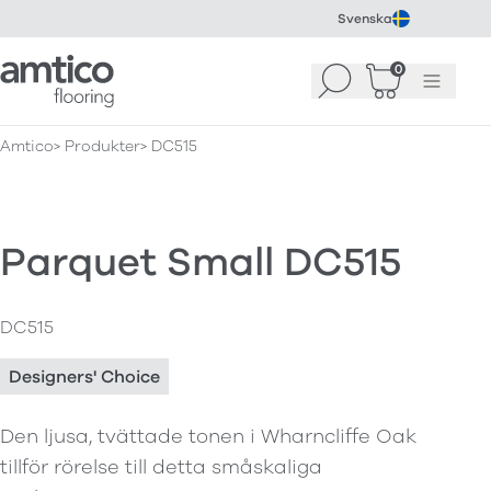
Svenska
Amtico Flooring
0
Sök
Korg
(
0
)
Meny
Amtico
Produkter
DC515
Parquet Small DC515
DC515
Designers' Choice
Den ljusa, tvättade tonen i Wharncliffe Oak
tillför rörelse till detta småskaliga