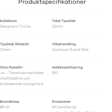
Produktspecifikationer
Kollektion
Total Tjocklek
Designers' Choice
2,5mm
Tjocklek Slitskikt
Ytbehandling
1,0mm
Quantum Guard Elite
Orto-ftalatfri
Halkklassificering
Ja – Tillverkad med både
R10
ortoftalatfria och
biobaserade mjukgörare.
Brandklass
Emissioner
Bfl-S1
M1 Certifierad